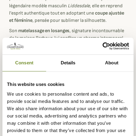
légendaire modèle masculin
Liddesdale
, elle en reprend
l’esprit authentique tout en adoptant une
coupe ajustée
et féminine
, pensée pour sublimer la silhouette.
Son
matelassage en losanges
, signature incontournable
de la maison Barbour, lui confère un charme intemporel,
tandis que le
col en velours côtelé
contraste subtilement
avec le tissu extérieur, apportant une note raffinée et
chaleureuse. Légère et agréable à porter, sa
doublure en
Consent
Details
About
nylon 2 oz
assure une
isolation douce et respirante
,
idéale pour la mi-saison.
This website uses cookies
Pratique et élégante à la fois, la veste dispose de
deux
poches plaquées fonctionnelles
ornées du
logo Barbour
We use cookies to personalise content and ads, to
brodé
, parfaites pour glisser vos essentiels lors de vos
provide social media features and to analyse our traffic.
promenades en ville ou à la campagne. Sa finition
We also share information about your use of our site with
soignée et ses
boutons-pression siglés
témoignent du
our social media, advertising and analytics partners who
savoir-faire britannique reconnu de la marque.
may combine it with other information that you’ve
provided to them or that they’ve collected from your use
Que ce soit pour une balade automnale, un week-end à la