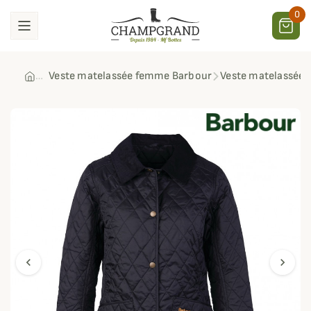
0
Veste matelassée femme Barbour
Veste matelassée
chevron_left
chevron_right