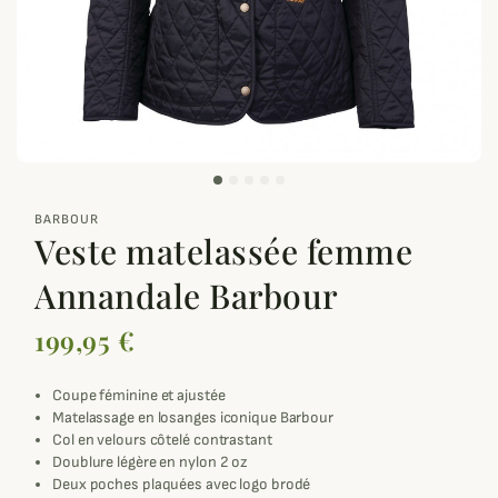
zoom_out_map
BARBOUR
Veste matelassée femme
Annandale Barbour
199,95 €
Coupe féminine et ajustée
Matelassage en losanges iconique Barbour
Col en velours côtelé contrastant
Doublure légère en nylon 2 oz
Deux poches plaquées avec logo brodé