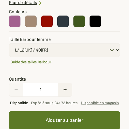
Boutons-pression siglés Barbour
Plus de détails
Style élégant et polyvalent pour mi-saison
Couleurs
Taille Barbour femme
Guide des tailles Barbour
Quantité
remove
add
Disponible
·
Expédié sous 24/ 72 heures
·
Disponible en magasin
Ajouter au panier