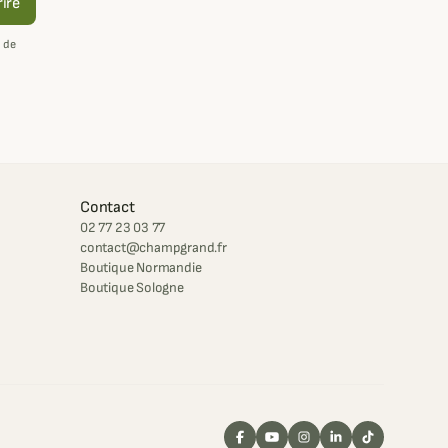
rire
 de
Contact
02 77 23 03 77
contact@champgrand.fr
Boutique Normandie
Boutique Sologne