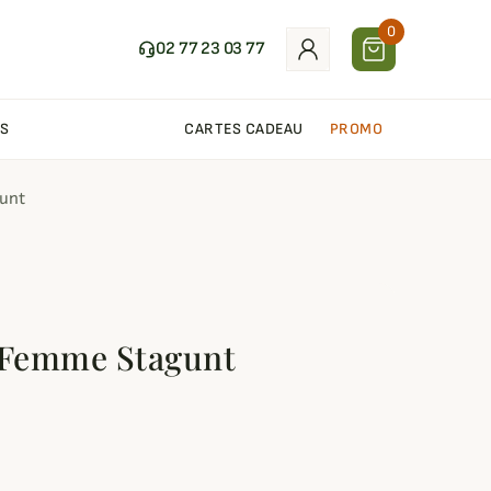
0
02 77 23 03 77
S
CARTES CADEAU
PROMO
gunt
 Femme Stagunt