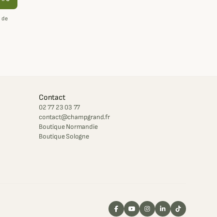
 de
Contact
02 77 23 03 77
contact@champgrand.fr
Boutique Normandie
Boutique Sologne