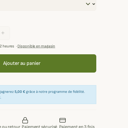
add
72 heures
·
Disponible en magasin
Ajouter au panier
 gagnerez
5,00 €
grâce à notre programme de fidélité.
€
.
 ou retour
Paiement sécurisé
Paiement en 3 fois