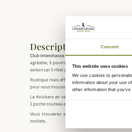
Description
Consent
Club Interchasse
vous propose ce knickers Logren, 
agréable, il pourra vous accompagner au petit ou a
This website uses cookies
saison car il n'est pas doublé chaudement.
We use cookies to personalis
Rustique mais efficace, ce knickers Club Interchas
information about your use of
pour vous mouvoir sans gêne à travers bois et plain
other information that you’ve
Le Knickers en velours Logren de Club Interchas
1 poche couteau et une poche arrière à bouton.
Vous trouverez en bas de ce Knickers Logren d
mollets.