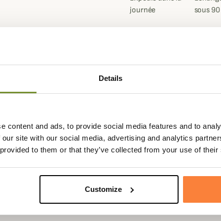
journée
sous 90
Fiche techniqu
Details
en toile de velours très souple et
Genre
Homme
u grand gibier plutôt en début de
e content and ads, to provide social media features and to analy
se Logren sera d'un grand confort
 our site with our social media, advertising and analytics partn
es.
 provided to them or that they’ve collected from your use of their
se comporte 2 poches classiques,
Customize
es sangles de réglage pour vos