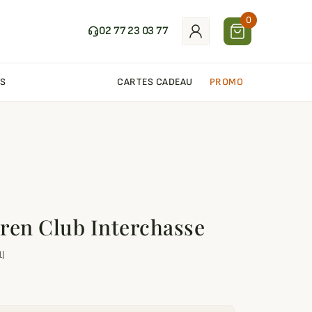
0
02 77 23 03 77
S
CARTES CADEAU
PROMO
ren Club Interchasse
1)