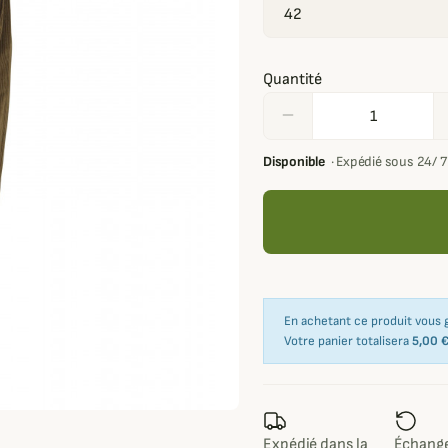
Quantité
remove
Disponible
·
Expédié sous 24/ 
En achetant ce produit vous
Votre panier totalisera
5,00 
Expédié dans la
Échange