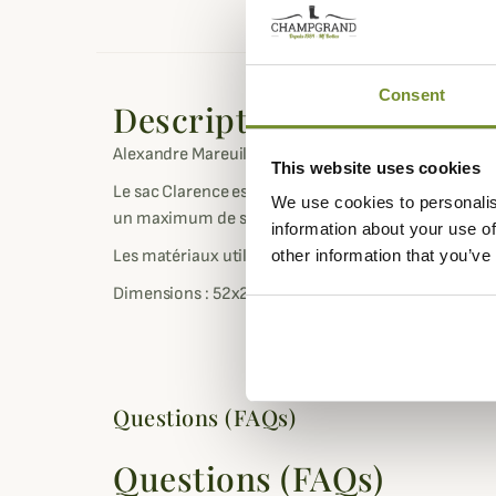
Consent
Description
Alexandre Mareuil vous propose ce très chic sac de 
This website uses cookies
Le sac Clarence est équipé de poignées et d'une ban
We use cookies to personalis
un maximum de sécurité de vos affaires.
information about your use of
Les matériaux utilisés par l'entreprise Alexandre Ma
other information that you’ve
Dimensions : 52x26 cm
Questions (FAQs)
Questions (FAQs)