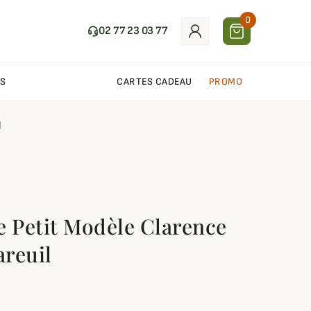
0
02 77 23 03 77
S
CARTES CADEAU
PROMO
l
e Petit Modèle Clarence
reuil