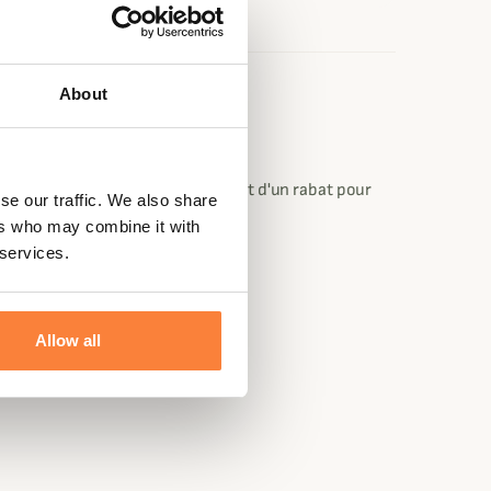
About
t à double curseur et est recouvert d'un rabat pour
se our traffic. We also share
ers who may combine it with
 services.
Allow all