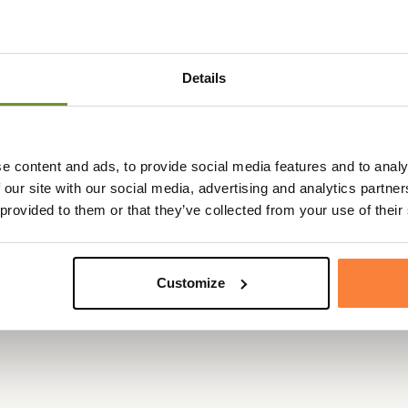
Details
voyage Clarence petit modèle en toile travel et cuir sauvage.
doulière pour faciliter son transport. Son système de fermeture es
e content and ads, to provide social media features and to analy
 our site with our social media, advertising and analytics partn
reuil sont de très bonne qualité.
 provided to them or that they’ve collected from your use of their
Customize