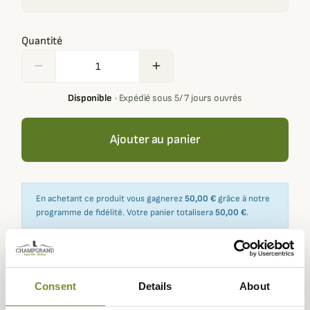
Quantité
remove
add
Disponible
·
Expédié sous 5/ 7 jours ouvrés
Ajouter au panier
En achetant ce produit vous gagnerez
50,00 €
grâce à notre
programme de fidélité. Votre panier totalisera
50,00 €
.
Expédié dans
Échange ou
Paiement
Paiement en
Consent
Details
About
la journée
retour sous
sécurisé
3 fois dès 100