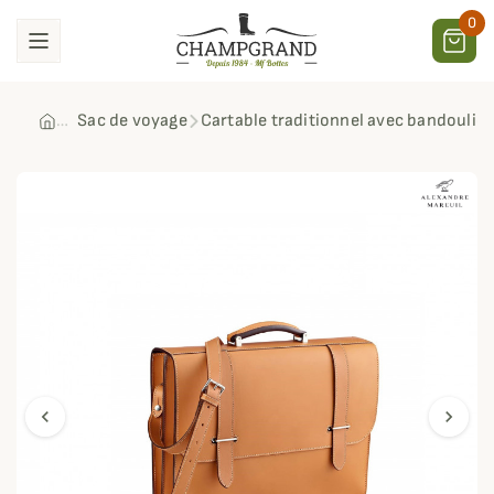
0
Sac de voyage
Cartable traditionnel avec bandoulièr
chevron_left
chevron_right