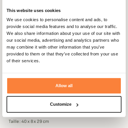
90 jours
euros
This website uses cookies
We use cookies to personalise content and ads, to
provide social media features and to analyse our traffic.
We also share information about your use of our site with
Description
our social media, advertising and analytics partners who
may combine it with other information that you’ve
Alexandre Mareuil
vous propose ce superbe cartable en
provided to them or that they’ve collected from your use
cuir parfait pour transporter vos dossiers et ordinateur.
of their services.
Ce cartable Alexandre Mareuil est équipé de 2 soufflets,
d'une poche à zip centrale, d'une poche plate et de 2
compartiments à stylos. Il est équipé d'une poignet et
Allow all
d'une bandoulière pour faciliter son transport.
Le cuir utilisé pour les produits Alexandre Mareuil est de
Customize
très haute qualité et durera toute une vie et ne fera
que s'embellir au fil du temps.
Taille : 40 x 8 x 29 cm