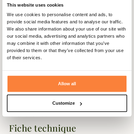
This website uses cookies
We use cookies to personalise content and ads, to
provide social media features and to analyse our traffic.
We also share information about your use of our site with
Description
our social media, advertising and analytics partners who
Alexandre Mareuil vous propose ce superbe cartable en
may combine it with other information that you’ve
cuir parfait pour transporter vos dossiers et ordinateur.
provided to them or that they’ve collected from your use
of their services.
Ce cartable Alexandre Mareuil est équipé de 2 soufflets,
d'une poche à zip centrale, d'une poche plate et de 2
compartiments à stylos. Il est équipé d'une poignet et
d'une bandoulière pour faciliter son transport.
Allow all
Le cuir utilisé pour les produits Alexandre Mareuil est de
très haute qualité et durera toute une vie et ne fera
Customize
que s'embellir au fil du temps.
Taille : 40 x 8 x 29 cm
Fiche technique