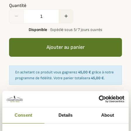
Quantité
remove
add
Disponible
·
Expédié sous 5/ 7 jours ouvrés
Ajouter au panier
En achetant ce produit vous gagnerez
45,00 €
grâce à notre
programme de fidélité. Votre panier totalisera
45,00 €
.
Expédié dans
Échange ou
Paiement
Paiement en
la journée
retour sous
sécurisé
3 fois dès 100
Consent
Details
About
90 jours
euros