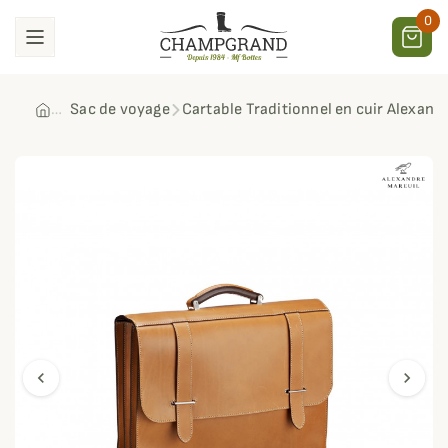
0
Sac de voyage
Cartable Traditionnel en cuir Alexand
chevron_left
chevron_right