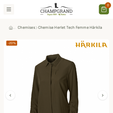
0
Chemises
Chemise Herlet Tech Femme Härkila
-20%
chevron_left
chevron_right