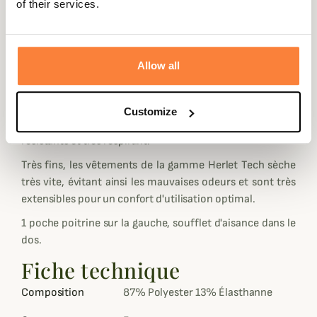
of their services.
Il faut remarquer surtout une coupe très féminine
adaptée aux Dianes sur cette nouvelle gamme Herlet
Tech Femme.
Allow all
La gamme Herlet Tech Femme est dotée d'un poids
plume et d'un encombrement minimum, c'est un
ensemble de vêtements parfaitement étudiés pour les
Customize
chasseurs des pays chauds qui souhaite des vêtements
résistants et très respirant.
Très fins, les vêtements de la gamme Herlet Tech sèche
très vite, évitant ainsi les mauvaises odeurs et sont très
extensibles pour un confort d'utilisation optimal.
1 poche poitrine sur la gauche, soufflet d'aisance dans le
dos.
Fiche technique
Composition
87% Polyester 13% Élasthanne