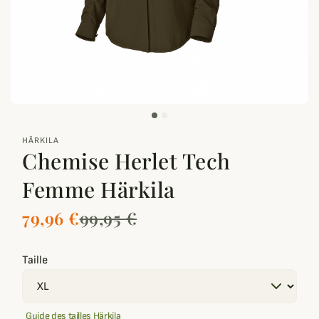
zoom_out_map
HÄRKILA
Chemise Herlet Tech
Femme Härkila
79,96 €
99,95 €
Taille
Guide des tailles Härkila