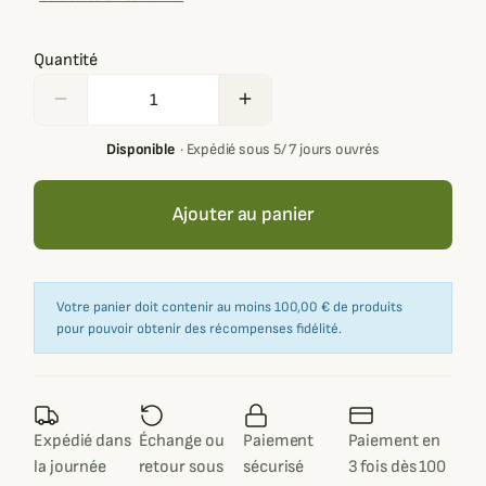
Quantité
remove
add
Disponible
·
Expédié sous 5/ 7 jours ouvrés
Ajouter au panier
Votre panier doit contenir au moins 100,00 € de produits
pour pouvoir obtenir des récompenses fidélité.
Expédié dans
Échange ou
Paiement
Paiement en
la journée
retour sous
sécurisé
3 fois dès 100