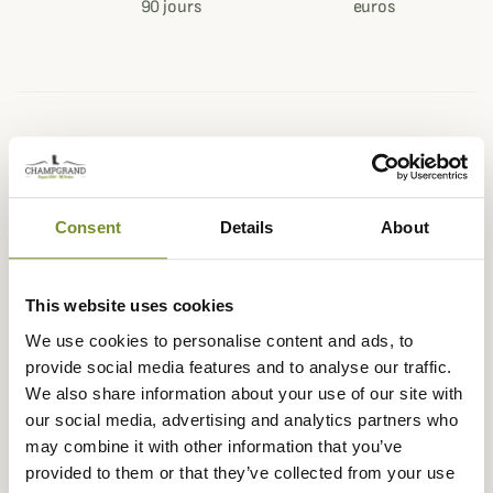
90 jours
euros
Description
Härkila vous propose dans sa nouvelle collection Femme,
la gamme Herlet Tech pour arpenter les terrains les plus
Consent
Details
About
difficiles et les régions très chaudes ou en été.
Cette chemise dispose d'un traitement
anti-insecte
This website uses cookies
Insect Shield qui agit comme un répulsif contre les
tiques, moustiques, mouches et autres insectes pouvant
We use cookies to personalise content and ads, to
être agressifs et dérangeants.
provide social media features and to analyse our traffic.
We also share information about your use of our site with
La chemise Herlet Tech Femme se révèle d'une extrême
our social media, advertising and analytics partners who
légèreté pour marcher de longues heures en brousse ou
may combine it with other information that you’ve
en forêt sans avoir à se soucier de la transpiration et de sa
provided to them or that they’ve collected from your use
liberté de mouvement.