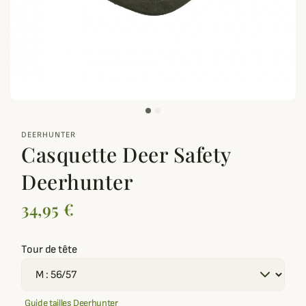
zoom_out_map
DEERHUNTER
Casquette Deer Safety
Deerhunter
34,95 €
Tour de tête
Guide tailles Deerhunter