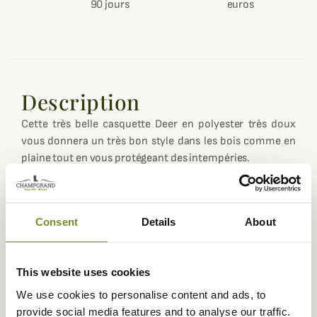
90 jours
euros
Description
Cette très belle casquette Deer en polyester très doux
vous donnera un très bon style dans les bois comme en
plaine tout en vous protégeant des intempéries.
Le polyester façon moleskine de cette casquette deer est
naturellement hydrophuge mais il est doublé d'une
membrane deertex étanche et respirante.
Consent
Details
About
Le modèle Deer comporte une partie réversible Orange
pour être visible en cas de nécéssité.
This website uses cookies
Coloris vert très élégant.
We use cookies to personalise content and ads, to
Fiche technique
provide social media features and to analyse our traffic.