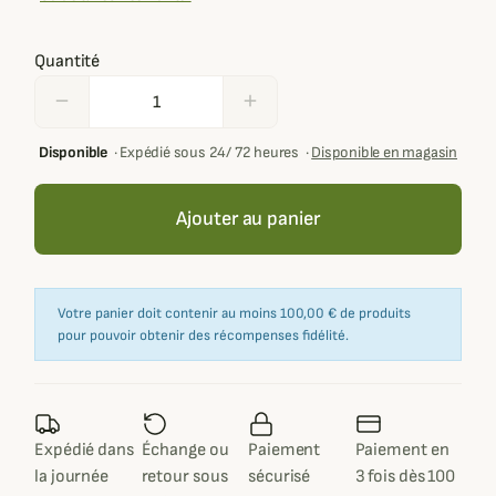
Quantité
remove
add
Disponible
·
Expédié sous 24/ 72 heures
·
Disponible en magasin
Ajouter au panier
Votre panier doit contenir au moins 100,00 € de produits
pour pouvoir obtenir des récompenses fidélité.
Expédié dans
Échange ou
Paiement
Paiement en
la journée
retour sous
sécurisé
3 fois dès 100