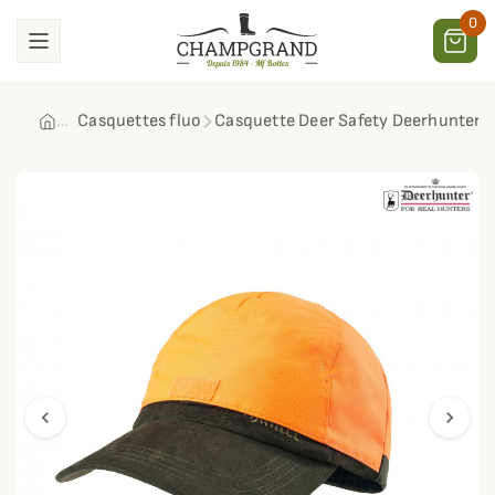
0
Casquettes fluo
Casquette Deer Safety Deerhunter
chevron_left
chevron_right