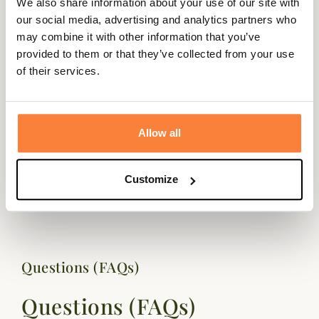
We also share information about your use of our site with
our social media, advertising and analytics partners who
Description
may combine it with other information that you’ve
provided to them or that they’ve collected from your use
Deerhunter vous propsoe une innovation pour cette
of their services.
saison avec les bretelles combinées boutons/pinces au
motif Deerhunter .
Elles sont réglables en longueur jusqu'à 130cm.
Allow all
Le principal avantage est d'avoir la même paires de
bretelles pour différents pantalons.
Customize
Taille unique
Questions (FAQs)
Questions (FAQs)