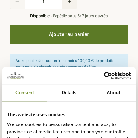
remove
add
Disponible
·
Expédié sous 5/ 7 jours ouvrés
Ajouter au panier
Votre panier doit contenir au moins 100,00 € de produits
pour pouvoir obtenir des récompenses fidélité.
Consent
Details
About
Expédié dans
Échange ou
Paiement
Paiement en
la journée
retour sous
sécurisé
3 fois dès 100
90 jours
euros
This website uses cookies
We use cookies to personalise content and ads, to
provide social media features and to analyse our traffic.