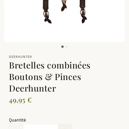
zoom_out_map
DEERHUNTER
Bretelles combinées
Boutons & Pinces
Deerhunter
49,95 €
Quantité