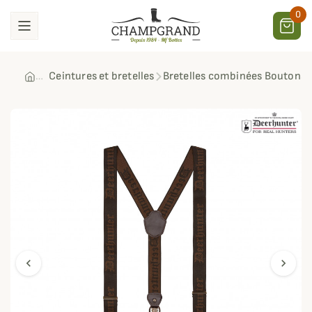
0
Ceintures et bretelles
Bretelles combinées Boutons 
chevron_left
chevron_right