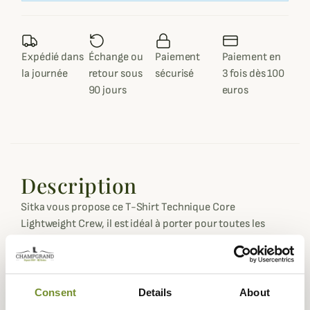
Expédié dans
Échange ou
Paiement
Paiement en
la journée
retour sous
sécurisé
3 fois dès 100
90 jours
euros
Description
Sitka vous propose ce T-Shirt Technique Core
Lightweight Crew, il est idéal à porter pour toutes les
saisons que ce soit seul pendant l'été ou en seconde peau
lors de la saison hivernale pour offrir plus de chaleur.
Ce T-Shirt Technique Core Lightweight Crew est
Consent
Details
About
confectionné avec un tissu 100% Polyester qui lui