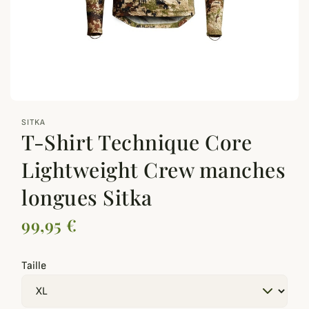
zoom_out_map
SITKA
T-Shirt Technique Core
Lightweight Crew manches
longues Sitka
99,95 €
Taille