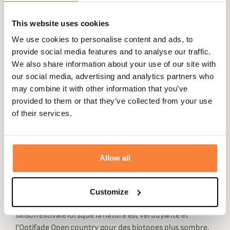
permet donc d'avoir plusieurs atouts, tout d'abord il est
très respirant vous pourrez donc l'utiliser pour des
This website uses cookies
approches en montagne qui sont des efforts physiques
intenses.
We use cookies to personalise content and ads, to
provide social media features and to analyse our traffic.
Ensuite le tissu utilisé permet d'obtenir un t-shirt très fin,
We also share information about your use of our site with
extensible et donc confortable. Et enfin le tissu
our social media, advertising and analytics partners who
augmente la rapidité du séchage pour évacuer la
may combine it with other information that you’ve
transpiration. Le T-Shirt Technique Core Lightweight
provided to them or that they’ve collected from your use
Crew Sitka est doté d'une technologie très utile pour les
of their services.
chasseurs qui pratique l'approche et l'affût.
Cette technologie est le POLYGIENE, elle permet donc de
neutraliser les odeurs causées par la transpiration pour
Allow all
augmenter la discrétion des chasseurs face aux animaux.
Le t-shirt Core Lightweight Crew est disponible en 3
coloris.
Customize
Il y a deux camouflages l'Optifade Subalpine pour la
saison estivale lorsque la nature est verdoyante et
l'Optifade Open country pour des biotopes plus sombre,