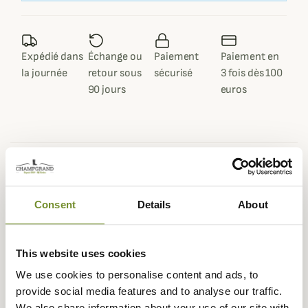
Expédié dans
Échange ou
Paiement
Paiement en
la journée
retour sous
sécurisé
3 fois dès 100
90 jours
euros
Description
Consent
Details
About
Sitka vous propose ce T-Shirt Technique Core Lighweight
Crew à manche courte.
Ce T-Shirt sera idéal à porter que ce soit l'été seul et
This website uses cookies
même pendant la saison hivernale pour vous offrir un
We use cookies to personalise content and ads, to
vêtement technique.
provide social media features and to analyse our traffic.
Ce T-Shirt Technique Core Lighweight Crew est
We also share information about your use of our site with