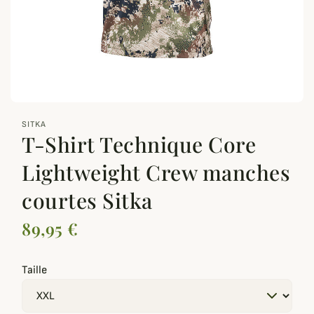
zoom_out_map
SITKA
T-Shirt Technique Core
Lightweight Crew manches
courtes Sitka
89,95 €
Taille