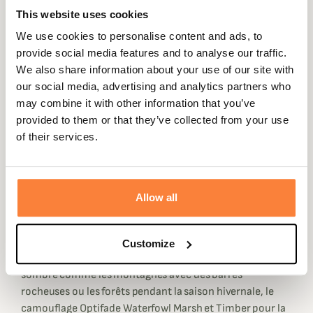
transpiration rapidement. De plus après un effort
This website uses cookies
physique intense la polaire séchera rapidement pour que
We use cookies to personalise content and ads, to
vous soyez toujours au sec. Cette polaire technique Core
provide social media features and to analyse our traffic.
Midweight Zip-T Sitka est dotée de la technologie
We also share information about your use of our site with
Polygiene qui permet de neutraliser les odeurs de
our social media, advertising and analytics partners who
transpiration, afin de ne pas vous faire repérer par les
may combine it with other information that you’ve
animaux à cause de votre odeur.
provided to them or that they’ve collected from your use
La polaire Core Midweight Zip-T Sitka est équipée d'une
of their services.
poche poitrine pour vous permettre de ranger vos effets
personnels. De plus elle dispose d'un zip au niveau du col
pour aérer ou garder votre chaleur corporelle.
Allow all
Cette Polaire Sitka est disponible dans différents coloris,
tout d'abord l'Optifade Subalpine conçu pour des
chasses où la nature est verdoyante. Ensuite l'Optifade
Customize
Open Country qui lui est prévu pour les biotopes plus
sombre comme les montagnes avec des barres
rocheuses ou les forêts pendant la saison hivernale, le
camouflage Optifade Waterfowl Marsh et Timber pour la