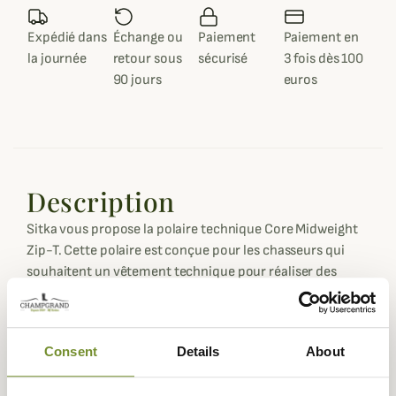
Expédié dans
Échange ou
Paiement
Paiement en
la journée
retour sous
sécurisé
3 fois dès 100
90 jours
euros
Description
Sitka vous propose la polaire technique Core Midweight
Zip-T. Cette polaire est conçue pour les chasseurs qui
souhaitent un vêtement technique pour réaliser des
approches en montagne. La polaire Technique Core
Midweight Zip-T est confectionnée avec un tissu
composé de 96% de polyester et 4% d'élasthanne pour
Consent
Details
About
vous offrir un excellent confort.
Ce tissu permet de garder la chaleur tout en évacuant la