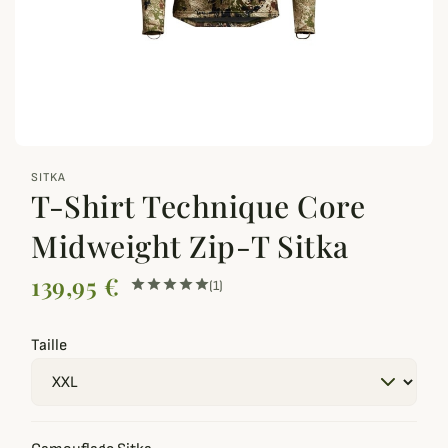
zoom_out_map
SITKA
T-Shirt Technique Core
Midweight Zip-T Sitka
139,95 €
(1)
Taille