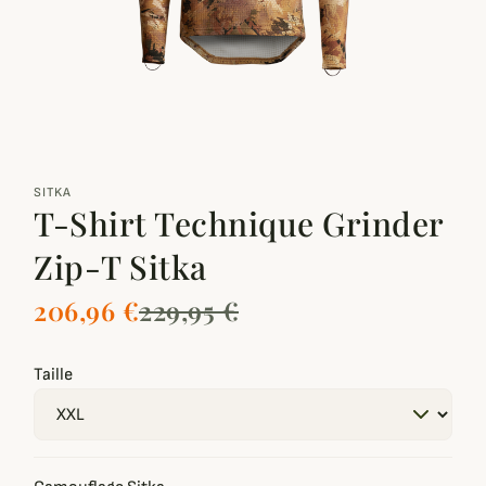
zoom_out_map
SITKA
T-Shirt Technique Grinder
Zip-T Sitka
206,96 €
229,95 €
Taille