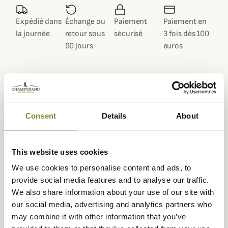
Expédié dans
Échange ou
Paiement
Paiement en
la journée
retour sous
sécurisé
3 fois dès 100
90 jours
euros
Description
Consent
Details
About
Sitka vous propose ce T-Shirt Technique Grinder Zip-T,
idéal à associer pour les chasses des gibiers migrateurs
This website uses cookies
dans les marais ou les champs.
We use cookies to personalise content and ads, to
Le T-Shirt Technique Grinder Zip-T est confectionné
provide social media features and to analyse our traffic.
avec un tissu polaire extensible doté de 93% de polyester
We also share information about your use of our site with
et 7% d'élasthanne. Ceci permet de vous offrir un T-shirt
our social media, advertising and analytics partners who
chaud, très ajusté et très respirant.
may combine it with other information that you’ve
Le T-Shirt Technique Grinder Zip-T Sitka est doté de la