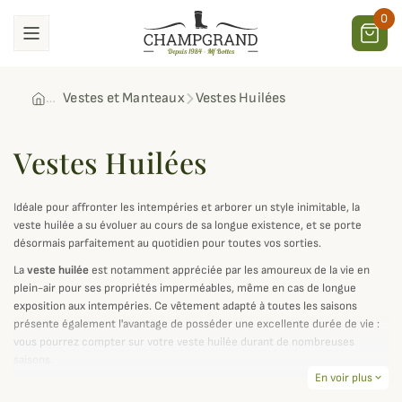
0
Vestes et Manteaux
Vestes Huilées
Vestes Huilées
Idéale pour affronter les intempéries et arborer un style inimitable, la
veste huilée a su évoluer au cours de sa longue existence, et se porte
désormais parfaitement au quotidien pour toutes vos sorties.
La
veste huilée
est notamment appréciée par les amoureux de la vie en
plein-air pour ses propriétés imperméables, même en cas de longue
exposition aux intempéries. Ce vêtement adapté à toutes les saisons
présente également l'avantage de posséder une excellente durée de vie :
vous pourrez compter sur votre veste huilée durant de nombreuses
saisons.
En voir plus
expand_more
La veste huilée ou
veste en coton huilé
a un joli aspect patiné qui s'adapte