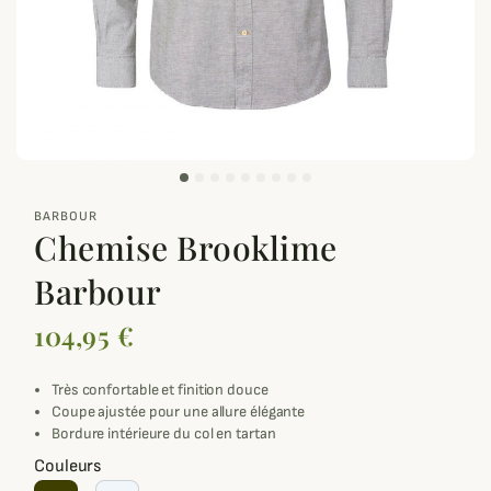
zoom_out_map
BARBOUR
Chemise Brooklime
Barbour
104,95 €
Très confortable et finition douce
Coupe ajustée pour une allure élégante
Bordure intérieure du col en tartan
Couleurs