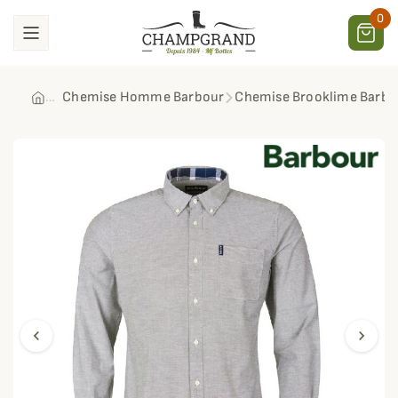
0
Chemise Homme Barbour
Chemise Brooklime Barbo
chevron_left
chevron_right