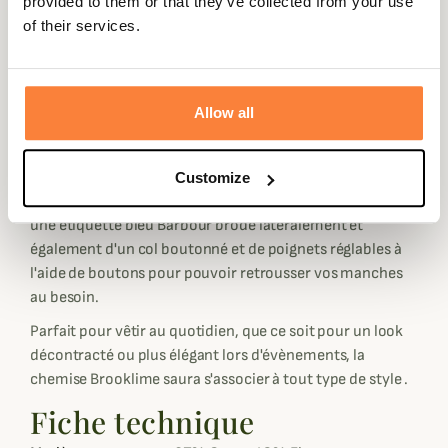
provided to them or that they’ve collected from your use
d'élasthanne pour vous garantir un tissu très confortable
of their services.
et une finition douce dans une coupe ajustée pour une
allure élégante et tendance.
Son tissage Oxford vous est proposé en coloris blanc ou
Allow all
gris/olive selon vos préférences et est fini avec une
subtile bordure intérieur, au niveau du col, en tartan
typique de la marque Barbour.
Customize
Elle dispose d'une poche au niveau de la poitrine avec
une étiquette bleu Barbour brodé latéralement et
également d'un col boutonné et de poignets réglables à
l'aide de boutons pour pouvoir retrousser vos manches
au besoin.
Parfait pour vêtir au quotidien, que ce soit pour un look
décontracté ou plus élégant lors d'évènements, la
chemise Brooklime saura s'associer à tout type de style .
Fiche technique