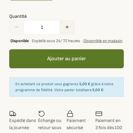
Quantité
remove
add
Disponible
·
Expédié sous 24/ 72 heures
·
Disponible en magasin
Ajouter au panier
En achetant ce produit vous gagnerez
5,00 €
grâce à notre
programme de fidélité. Votre panier totalisera
5,00 €
.
Expédié dans
Échange ou
Paiement
Paiement en
la journée
retour sous
sécurisé
3 fois dès 100