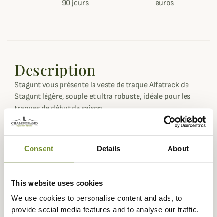
90 jours
euros
Description
Stagunt vous présente la veste de traque Alfatrack de
Stagunt légère, souple et ultra robuste, idéale pour les
traques de début de saison.
La veste Alfatrack a spécialement été étudiée pour être
au cœur des traques intenses et plus précisément avec
les chiens . En effet, cette veste de chasse au style
Consent
Details
About
moderne et actif dispose de poches pouvant accueillir les
systèmes de géolocalisation des chiens (adaptées au
passage d'antenne). Deux grandes poches avant sur les
This website uses cookies
côtés vous permettront de ranger laisses, bracelets ou
We use cookies to personalise content and ads, to
colliers et autres accessoires pour la chasse.
provide social media features and to analyse our traffic.