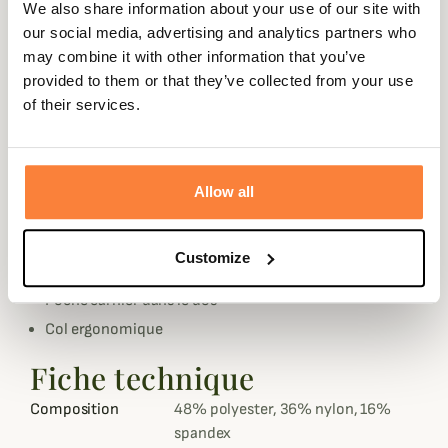
We also share information about your use of our site with
Cette veste est membranée, coupe-vent et déperlante
our social media, advertising and analytics partners who
pour vous protéger des désagréments météorologiques.
may combine it with other information that you’ve
Cette veste de traque orange de Stagunt est
provided to them or that they’ve collected from your use
principalement confectionnée en polyester 1200D pour
of their services.
une très grande résistance à l'abrasion. Des renforts en
kevlar sont situés sur les épaules ainsi qu'au niveau des
avant-bras.
Il s'agit d'une veste de chasse très technique faite pour
Allow all
l'action et offrant une visibilité forte. Sa doublure
intérieure en maille assure une grande respirabilité.
Customize
Poignets ajustables
Poche carnier dans le dos
Col ergonomique
Fiche technique
Composition
48% polyester, 36% nylon, 16%
spandex