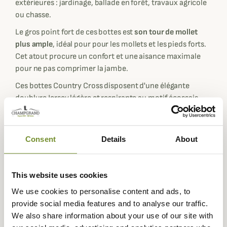
extérieures : jardinage, ballade en forêt, travaux agricole
ou chasse.
Le gros point fort de ces bottes est
son tour de mollet
plus ample
, idéal pour pour les mollets et les pieds forts.
Cet atout procure un confort et une aisance maximale
pour ne pas comprimer la jambe.
Ces bottes Country Cross disposent d'une élégante
doublure Jersey légère et respirante au motif écossais.
L'utilisation de ces bottes est alors optimale pour les
mois aux températures douces à la campagne. Cette
doublure Jersey à l'avantage d'être résistante à l'usure
Consent
Details
About
mais aussi respirante. A la différence de
la botte Country
Cross Néoprène
faite pour l'hiver avec son isolation
thermique.
This website uses cookies
Le Chameau produit son propre caoutchouc Chamolux
We use cookies to personalise content and ads, to
pour la confection de ses bottes, un caoutchouc naturel
provide social media features and to analyse our traffic.
de qualité sélectionné par la marque pour assurer des
We also share information about your use of our site with
bottes 100% étanches.