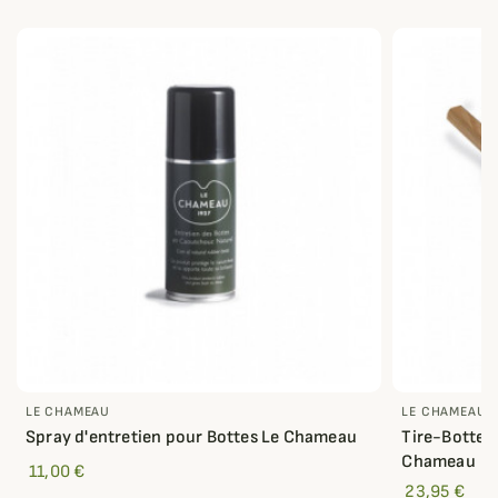
LE CHAMEAU
LE CHAMEAU
Spray d'entretien pour Bottes Le Chameau
Tire-Bottes
Chameau
11,00 €
23,95 €