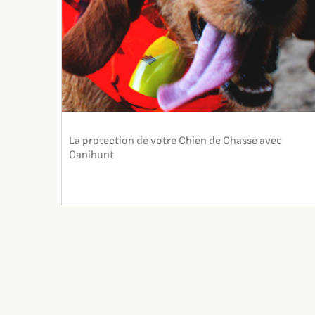
La protection de votre Chien de Chasse avec
Canihunt
En lire plus
search