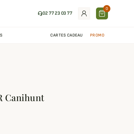
0
02 77 23 03 77
S
CARTES CADEAU
PROMO
R Canihunt