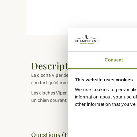
Consent
Description
La cloche Viper de Canihunt, assure la sécurité en v
This website uses cookies
son fort qu'elle émet et grâce à sa couleur jaune flu
We use cookies to personalis
Les cloches Viper, développées par Canihunt, iront a
information about your use of
un chien courant, lors de chasses au petit ou au gros
other information that you’ve
Questions (FAQs)