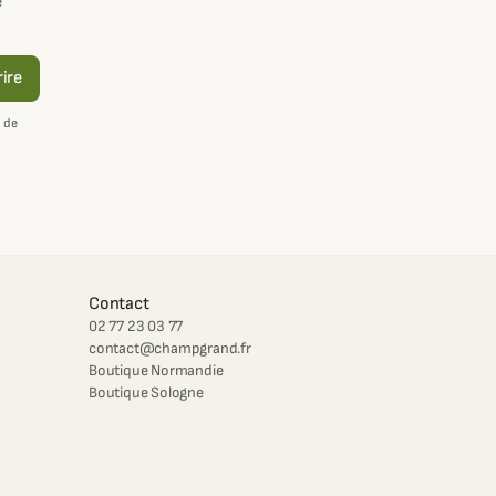
e
rire
 de
Contact
02 77 23 03 77
contact@champgrand.fr
Boutique Normandie
Boutique Sologne