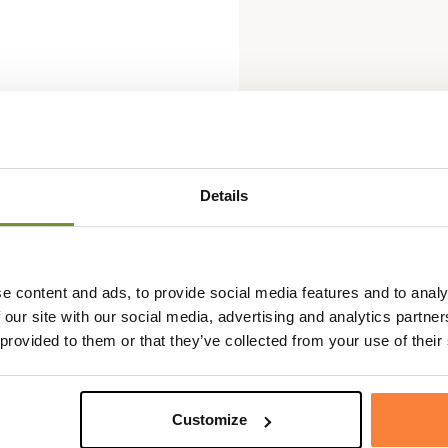
Details
Fiche techniqu
otre chien à la chasse grâce au
Coloris
Jaune
o.
e content and ads, to provide social media features and to analy
ussi bien à un chien d'arrêt qu'à
 our site with our social media, advertising and analytics partn
 gibier.
 provided to them or that they’ve collected from your use of their
Customize