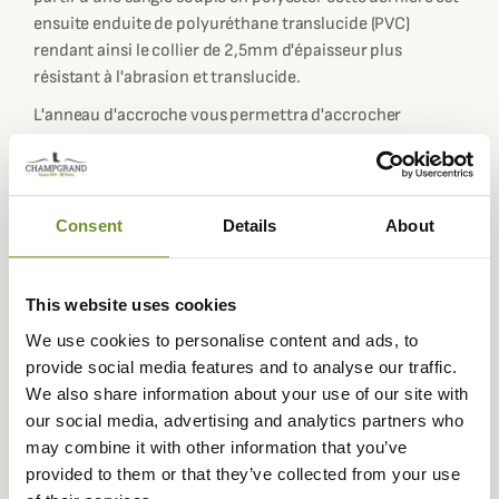
ensuite enduite de polyuréthane translucide (PVC)
rendant ainsi le collier de 2,5mm d'épaisseur plus
résistant à l'abrasion et translucide.
L'anneau d'accroche vous permettra d'accrocher
facilement une laisse ou une longe. En outre, le collier
s'adaptera facilement à votre chien en raison de ses 22
trous de réglage.
Consent
Details
About
This website uses cookies
Questions (FAQs)
We use cookies to personalise content and ads, to
provide social media features and to analyse our traffic.
Questions (FAQs)
We also share information about your use of our site with
our social media, advertising and analytics partners who
Poser une question
may combine it with other information that you’ve
provided to them or that they’ve collected from your use