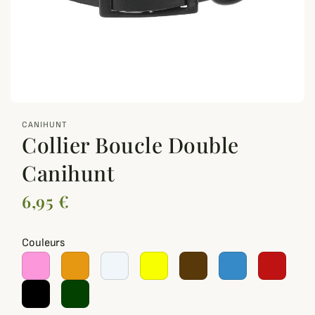
zoom_out_map
CANIHUNT
Collier Boucle Double
Canihunt
6,95 €
Couleurs