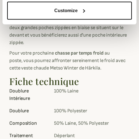
poitrine extérieure et faite pour y loger une radio avec
une sortie pour l'antenne.
Customize
Le zip principal est
bidirectionnel pour votre aisance
,
deux grandes poches zippées en biaise se situent sur le
devant et vous bénéficierez aussi d'une poche intérieure
zippée.
Pour votre prochaine
chasse par temps froid
au
poste, vous pourrez affronter sereinement le froid avec
cette veste chaude Metso Winter de Härkila.
Fiche technique
Doublure
100% Laine
Intérieure
Doublure
100% Polyester
Composition
50% Laine, 50% Polyester
Traitement
Déperlant