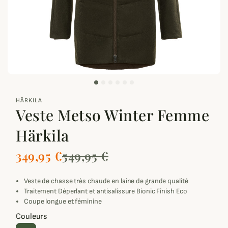
zoom_out_map
HÄRKILA
Veste Metso Winter Femme
Härkila
349,95 €
549,95 €
Veste de chasse très chaude en laine de grande qualité
Traitement Déperlant et antisalissure Bionic Finish Eco
Coupe longue et féminine
Couleurs