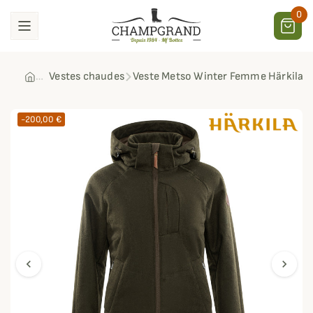
0
Vestes chaudes
Veste Metso Winter Femme Härkila
-200,00 €
chevron_left
chevron_right