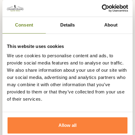
atténuant votre odeur et profiterez d'une meilleure
hygiène de votre veste Härkila en évitant la prolifération
des bactéries engendrant des mauvaises odeurs.
Consent
Details
About
Härkila fait bénéficier sa veste de chasse en laine pour
femme du traitement
Bionic Finish Eco
. Un traitement
écoresponsable renforçant les
propriétés déperlantes
de
This website uses cookies
la laine et assurant une meilleure résistance face aux
We use cookies to personalise content and ads, to
salissures.
provide social media features and to analyse our traffic.
La veste Metso Winter pour femme s'adapte en fonction
We also share information about your use of our site with
des aléas climatiques que vous affronterez avec
our social media, advertising and analytics partners who
sa capuche amovible. Pour vous protéger du vent froid,
may combine it with other information that you’ve
la veste propose une
coupe longue
pour protéger le bas
provided to them or that they’ve collected from your use
de votre dos. Le bout des manches a des
poignées
of their services.
élastiquées
pour empêcher le vent de s'engouffrer. Un
cordon de serrage offre maintien et ajustement au
niveau de la taille.
Allow all
Vous disposez de
poches chauffe-mains
et la poche