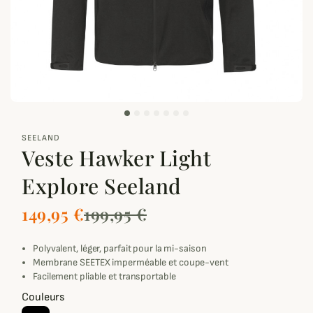
zoom_out_map
SEELAND
Veste Hawker Light
Explore Seeland
149,95 €
199,95 €
Polyvalent, léger, parfait pour la mi-saison
Membrane SEETEX imperméable et coupe-vent
Facilement pliable et transportable
Couleurs