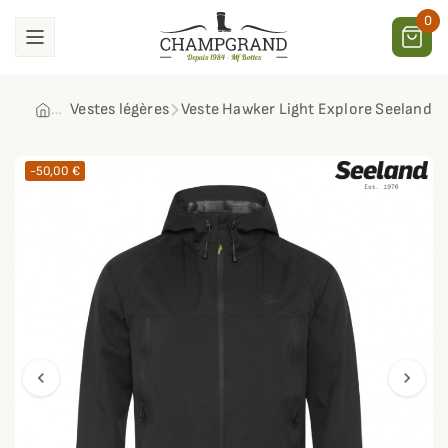
0
Vestes légères
Veste Hawker Light Explore Seeland
-50,00 €
chevron_left
chevron_right