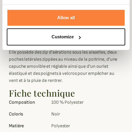
SEETEX® totalement imperméable et coupe-vent. Avec
cette membrane, vous êtes garanti d'être à l'abris du vent
Allow all
et de la pluie lors de vos excursions et au quotidien.
Une fois pliée, cette veste polyvalente se rangera très
facilement dans votre sac sans encombrement pour la
Customize
transporter partout avec vous.
Elle possède des zip d'aérations sous les aisselles, deux
poches latérales zippées au niveau de la poitrine, d'une
capuche amovible et réglable ainsi que d'un ourlet
élastiqué et des poignets à velcros pour empêcher au
vent et à la pluie de rentrer.
Fiche technique
Composition
100 % Polyester
Coloris
Noir
Matière
Polyester