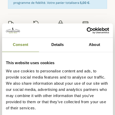
programme de fidélité. Votre panier totalisera
5,00 €
.
Expédié dans
Échange ou
Paiement
Paiement en
la journée
retour sous
sécurisé
3 fois dès 100
90 jours
euros
Consent
Details
About
This website uses cookies
We use cookies to personalise content and ads, to
Description
provide social media features and to analyse our traffic.
We also share information about your use of our site with
Seeland
vous propose cette veste Hawker Light Explore,
our social media, advertising and analytics partners who
imperméable, coupe-vent et légère, elle sera parfaite en
may combine it with other information that you’ve
cas d'averses lors de la mi-saison.
provided to them or that they’ve collected from your use
Cette veste hawker est confectionné dans un tissu en
of their services.
polyester très léger et silencieux avec une membrane