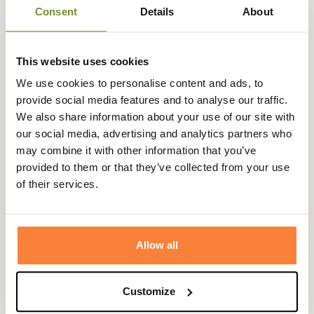
Consent
Details
About
Browning vous propose cette casquette Beacon de
couleur verte.
Composée de coton, sa légèreté et sa respirabilité sont
This website uses cookies
alors idéales. Elle conviendra ainsi aussi bien pour la
We use cookies to personalise content and ads, to
chasse, que pour le tir sportif ou même pour la vie de
provide social media features and to analyse our traffic.
tous les jours.
We also share information about your use of our site with
our social media, advertising and analytics partners who
Déperlante, elle peut donc être portée dans des climats
may combine it with other information that you’ve
humides comme ensoleillés.
provided to them or that they’ve collected from your use
Fiche technique
of their services.
Composition
100% Coton
Matière
Coton
Allow all
Coloris
Vert
Customize