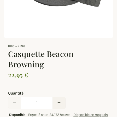
zoom_out_map
BROWNING
Casquette Beacon
Browning
22,95 €
Quantité
remove
add
Disponible
·
Expédié sous 24/ 72 heures
·
Disponible en magasin