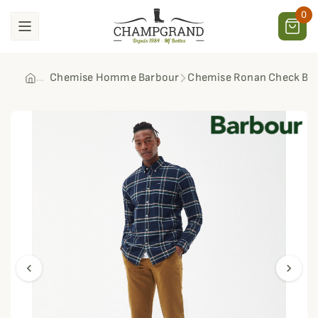
0
Chemise Homme Barbour
Chemise Ronan Check Ba
chevron_left
chevron_right