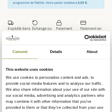
programme de fidélité. Votre panier totalisera
5,00 €
.
Expédié dans
Échange ou
Paiement
Paiement en
la journée
retour sous
sécurisé
3 fois dès 100
90 jours
euros
Consent
Details
About
This website uses cookies
Description
We use cookies to personalise content and ads, to
Barbour
vous propose cette magnifique chemise Ronan
provide social media features and to analyse our traffic.
en coton épais et à larges carreaux Highland qui vous
We also share information about your use of our site with
tiendra chaud avec l'élégance dès l'arrivée de l'automne.
our social media, advertising and analytics partners who
may combine it with other information that you’ve
La chemise Ronan est confectionnée dans un sergé de
provided to them or that they’ve collected from your use
coton épais brossé très confortable et bien plus chaud