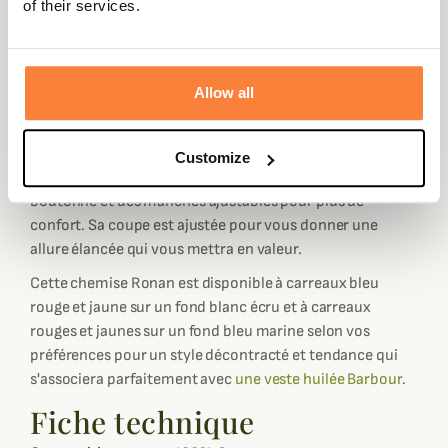
of their services.
qu'une chemise traditionnelle.
Son motif à grands carreaux Highland est à la fois élégant
et décontracté pour porter quotidiennement avec un
Allow all
jean et
une veste huilée Barbour
ou lors de sorties plus
habillées.
Elle possède une poche plaquée sur la poitrine gauche
Customize
avec une étiquette Barbour Shields brodée ainsi qu'un col
boutonné et des manches ajustables pour plus de
confort. Sa coupe est ajustée pour vous donner une
allure élancée qui vous mettra en valeur.
Cette chemise Ronan est disponible à carreaux bleu
rouge et jaune sur un fond blanc écru et à carreaux
rouges et jaunes sur un fond bleu marine selon vos
préférences pour un style décontracté et tendance qui
s'associera parfaitement avec
une veste huilée Barbour
.
Fiche technique