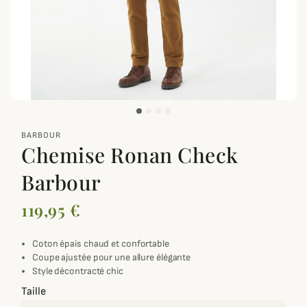
zoom_out_map
BARBOUR
Chemise Ronan Check
Barbour
119,95 €
Coton épais chaud et confortable
Coupe ajustée pour une allure élégante
Style décontracté chic
Taille