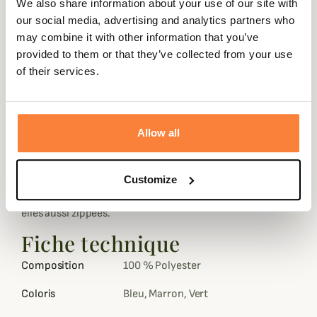
We also share information about your use of our site with
gênera pas dans vos mouvements. De plus, son col rond
our social media, advertising and analytics partners who
et montant optimisera votre protection contre le froid
may combine it with other information that you’ve
en couvrant efficacement votre cou.
provided to them or that they’ve collected from your use
Cette polaire polyvalente vous protégera aussi du vent
of their services.
diminuant ainsi la sensation de froid. Cette polaire
Browning sera tout à fait adéquate pour différents types
de chasse que ce soit au poste en hiver, lors de vos
Allow all
chasses devant soi ou juste pour vous promener dans la
nature.
La veste Summit dispose d'une ouverture à zip sur le
Customize
devant, d'une poche poitrine et de deux poches latérales
elles aussi zippées.
Fiche technique
Composition
100 % Polyester
Coloris
Bleu, Marron, Vert