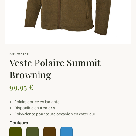
zoom_out_map
BROWNING
Veste Polaire Summit
Browning
99,95 €
Polaire douce en isolante
Disponible en 4 coloris
Polyvalente pour toute occasion en extérieur
Couleurs