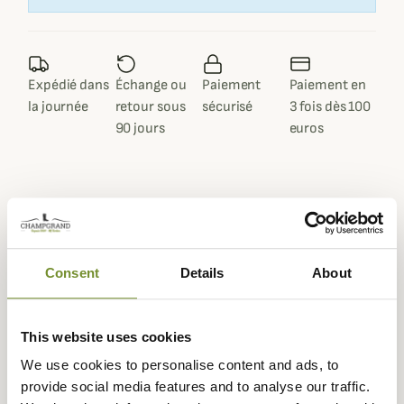
Expédié dans
Échange ou
Paiement
Paiement en
la journée
retour sous
sécurisé
3 fois dès 100
90 jours
euros
Description
Consent
Details
About
Pour toutes vos sorties en extérieur, Browning vous
présente sa veste polaire Summit, une polaire douce au
pouvoir isolant efficace pour vous protéger du froid.
This website uses cookies
La protection thermique est assurée par une douce et
We use cookies to personalise content and ads, to
épaisse doublure synthétique très isolante. La veste
provide social media features and to analyse our traffic.
polaire Summit est alors agréable à porter et ne vous