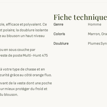
Fiche techniqu
e, efficace et polyvalent. Ce
Genre
Homme
 polaire; la doublure isolante
Coloris
Marron, Or
e au blouson un haut niveau
Doublure
Plumes Syn
n ou en sous couche par
 veste de poste Multi-Hunt 475
r à votre type de chasse et en
écurité grâce au côté orange fluo.
evant de la veste dont une poche
our mieux protéger du froid et
 du blouson.