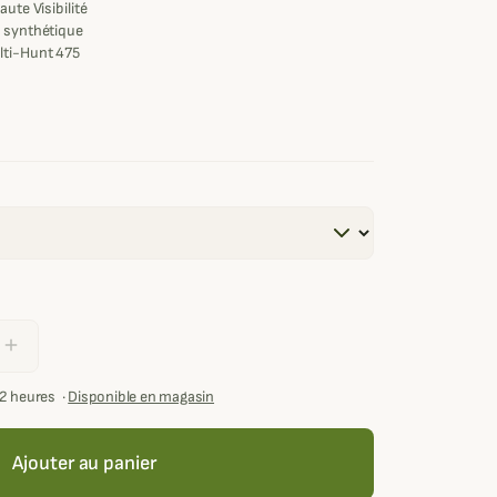
ute Visibilité
s synthétique
lti-Hunt 475
add
72 heures
·
Disponible en magasin
Ajouter au panier