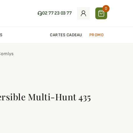
0
02 77 23 03 77
S
CARTES CADEAU
PROMO
 Somlys
rsible Multi-Hunt 435