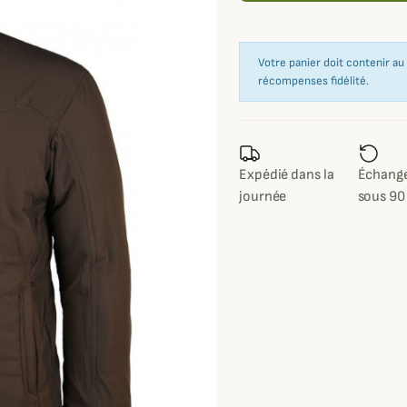
Votre panier doit contenir a
récompenses fidélité.
Expédié dans la
Échange
journée
sous 90