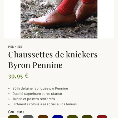
zoom_out_map
PENNINE
Chaussettes de knickers
Byron Pennine
39,95 €
90% de laine fabriquée par Pennine
Qualité supérieure et résistance
Talons et pointes renforcés
Différents coloris à associer à vos tenues
Couleurs