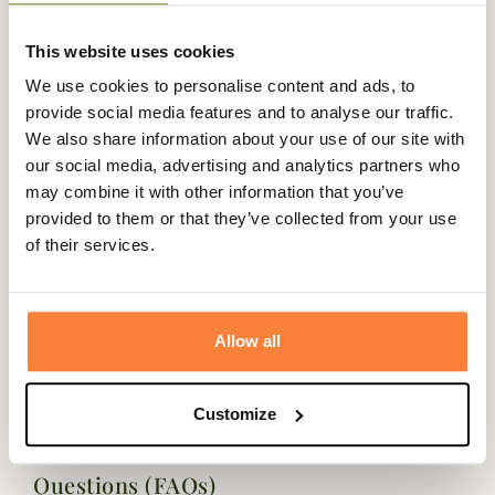
Elles sont en coloris uni avec une bande en haut de la tige,
le talon et la pointe des pieds de couleur contrastée pour
This website uses cookies
une touche de style supplémentaire.
We use cookies to personalise content and ads, to
Fabriqué en Angleterre, ces chaussettes de knickers sont
provide social media features and to analyse our traffic.
confortables et se porteront avec ou sans gartners.
We also share information about your use of our site with
our social media, advertising and analytics partners who
Fiche technique
may combine it with other information that you’ve
Composition
90% laine, 10% nylon
provided to them or that they’ve collected from your use
of their services.
Pays de
Angleterre
fabrication
Genre
Homme
Allow all
Matière
Laine , Nylon
Customize
Questions (FAQs)