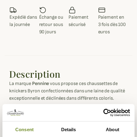
Expédié dans
Échange ou
Paiement
Paiement en
la journée
retour sous
sécurisé
3 fois dès 100
90 jours
euros
Description
La marque
Pennine
vous propose ces chaussettes de
knickers Byron confectionnées dans une laine de qualité
exceptionnelle et déclinées dans différents coloris.
Ces chaussettes de knickers Byron sont réalisées à 90%
de laine conçue par Pennine pour un résultat résistant et
de qualité supérieure et possèdent un talon et la pointe
Consent
Details
About
des pieds renforcés.