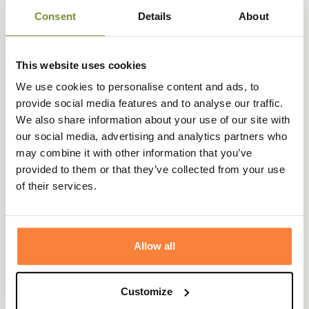
mêle douceur et grande résistance pour un confort très
Consent
Details
About
agréable. Le haut de la chaussette est en motif alvéolé
sur le revers en coloris rouge ou jaune (pollen).
Elles sont renforcées au niveau du talon et des orteils en
This website uses cookies
nylon pour une meilleure robustesse lors de vos efforts
We use cookies to personalise content and ads, to
physiques.
provide social media features and to analyse our traffic.
Fabriqué en Angleterre, ces chaussettes de knickers
We also share information about your use of our site with
Penrith font partis des modèles incontournables de la
our social media, advertising and analytics partners who
marque et se porteront avec ou sans gartners.
may combine it with other information that you’ve
provided to them or that they’ve collected from your use
Fiche technique
of their services.
Composition
80% laine, 20% nylon
Pays de
Angleterre
fabrication
Allow all
Genre
Homme
Customize
Matière
Laine , Nylon