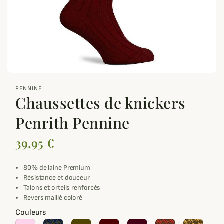
zoom_out_map
PENNINE
Chaussettes de knickers
Penrith Pennine
39,95 €
80% de laine Premium
Résistance et douceur
Talons et orteils renforcés
Revers maillé coloré
Couleurs