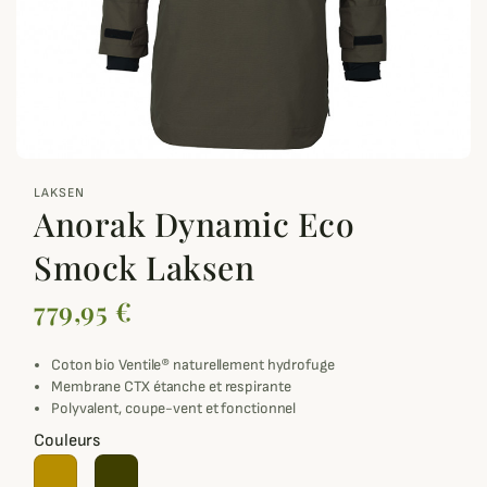
zoom_out_map
LAKSEN
Anorak Dynamic Eco
Smock Laksen
779,95 €
Coton bio Ventile® naturellement hydrofuge
Membrane CTX étanche et respirante
Polyvalent, coupe-vent et fonctionnel
Couleurs