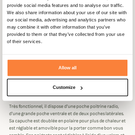
être protégé entièrement des intempéries dès la mi-
provide social media features and to analyse our traffic.
saison.
We also share information about your use of our site with
our social media, advertising and analytics partners who
Cet anorak est confectionné entièrement en coton bio
may combine it with other information that you’ve
Ventile®, connu pour sa haute performance, ce coton est
provided to them or that they’ve collected from your use
tissé de manière très compacte pour agir comme un
of their services.
véritable rempart étanche naturellement.
En plus d'être hydrofuge grâce au coton Ventile, il
possède une membrane CTX, développée par Laksen, qui
vous assure étanchéité, coupe-vent et respirabilité. Sa
Allow all
doublure en filet améliore sa respirabilité également
pour que vous soyez à l'aise lors de longues marches.
Customize
Toutes les fermetures éclairs et les coutures sont
étanches.
Très fonctionnel, il dispose d'une poche poitrine radio,
d'une grande poche ventrale et de deux poches latérales.
Sa capuche est doublée en polaire pour plus de chaleur et
est réglable et amovible pour la porter comme bon vous