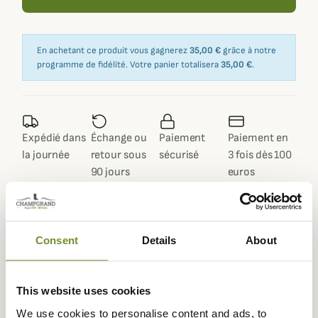
En achetant ce produit vous gagnerez
35,00 €
grâce à notre
programme de fidélité. Votre panier totalisera
35,00 €
.
Expédié dans
Échange ou
Paiement
Paiement en
la journée
retour sous
sécurisé
3 fois dès 100
90 jours
euros
Consent
Details
About
Description
This website uses cookies
Laksen
vous propose cet anorak Dynamic Eco Smock à
enfiler avec membrane CTX imperméable, parfait pour
We use cookies to personalise content and ads, to