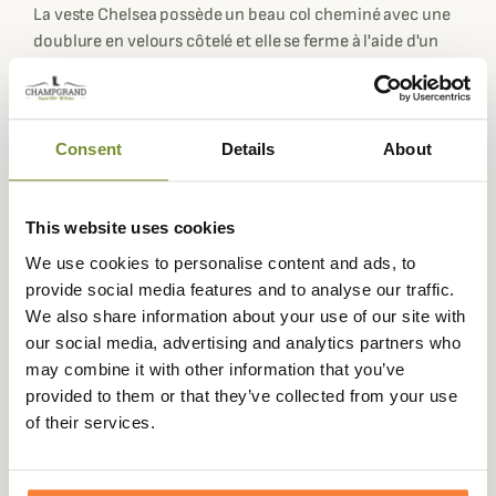
La veste Chelsea possède un beau col cheminé avec une
doublure en velours côtelé et elle se ferme à l'aide d'un
zip bidirectionnel avec un rabat à pressions pour vous
protéger du froid.
Subtilement finie, vous retrouverez des finitions en cuir
Consent
Details
About
sur la poche droite, une coupe ajustable à la taille à l'aide
de pressions ainsi que des détails dans le matelassage
pour une coupe ajustée inspirée du modèle équestre que
This website uses cookies
vous pourrez porter aussi bien en ville qu'à la campagne.
We use cookies to personalise content and ads, to
Cette veste Chelsea dispose de deux poches en biais avec
provide social media features and to analyse our traffic.
rabats à pressions ainsi que d'une poche supplémentaire
We also share information about your use of our site with
zippée à droite et un logo Barbour brodé sur le rabat de la
our social media, advertising and analytics partners who
poche gauche.
may combine it with other information that you’ve
La veste Chelsea Sportsquilt est disponible en coloris
provided to them or that they’ve collected from your use
navy ou vert olive selon vos préférences et se mariera
of their services.
facilement avec un look décontracté chic au quotidien
pour un style moderne et sportif.