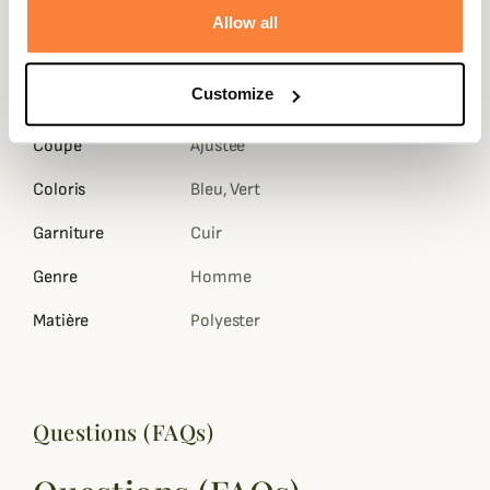
Fiche technique
Allow all
Composition
100 % Polyester
Customize
Doublure
100% Polyamide
Coupe
Ajustée
Coloris
Bleu, Vert
Garniture
Cuir
Genre
Homme
Matière
Polyester
Questions (FAQs)