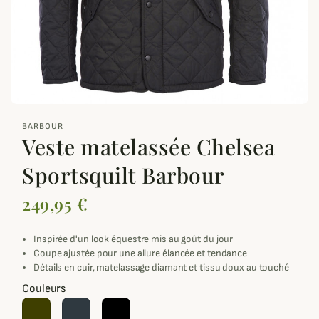
zoom_out_map
BARBOUR
Veste matelassée Chelsea
Sportsquilt Barbour
249,95 €
Inspirée d'un look équestre mis au goût du jour
Coupe ajustée pour une allure élancée et tendance
Détails en cuir, matelassage diamant et tissu doux au touché
Couleurs