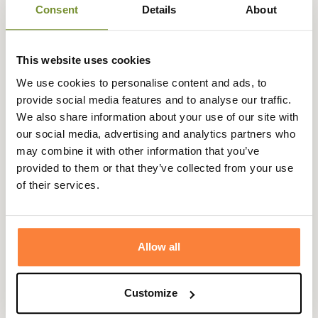
Consent
Details
About
summer navy bleu à carreaux blanc et rouge, le amble
sand à carreaux gris et beige sur fond blanc, le Kielder
Blue à carreaux verts sur fond bleu ainsi que le tartan
This website uses cookies
sage navy et sage à carreaux blanc. Très appréciés, ces
We use cookies to personalise content and ads, to
tartans sont modernes et élégants.
provide social media features and to analyse our traffic.
Elle possède une coupe ajustée qui mettra votre
We also share information about your use of our site with
silhouette en valeur, ainsi que des poignets et un col
our social media, advertising and analytics partners who
boutonnés et une poche plaquée au niveau de la poitrine
may combine it with other information that you’ve
gauche où y est brodé une étiquette Barbour, preuve de
provided to them or that they’ve collected from your use
qualité.
of their services.
La chemise Lewis s'associera très bien avec un jean ou un
chino et
une veste huilée
pour un style country chic.
Fiche technique
Allow all
Composition
97% Coton 3% Elasthanne
Customize
Coloris
Bleu, Vert