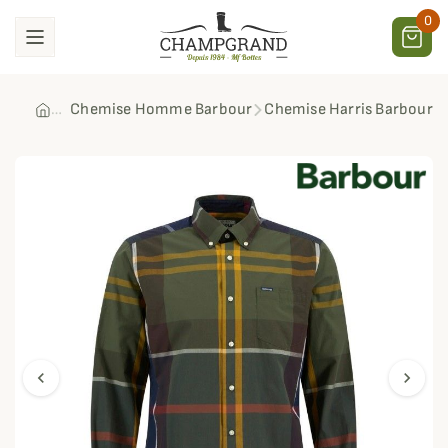
0
Chemise Homme Barbour
Chemise Harris Barbour
chevron_left
chevron_right