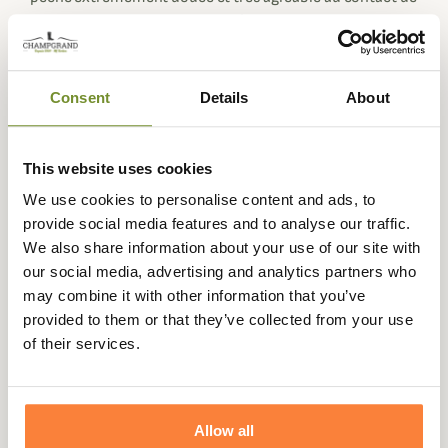
la peau tout au long de la journée.
Elle se décline sous plusieurs tartan : le tartan sage, aux
carreaux blanc et navy sur fond sage, le tartan stone, aux
Consent
Details
About
carreaux navy, blanc et rouge sur fond beige et le tartan
Summer navy, sur fond navy et à carreaux blanc, bleu et
rouge.
This website uses cookies
Chaque chemise Harris est différente et unique selon
We use cookies to personalise content and ads, to
l'angle du tartan utilisé sur le torse ou les manches, les
provide social media features and to analyse our traffic.
photos ne représentent donc pas la chemise que vous
We also share information about your use of our site with
recevrez, quelques détails de coloris changeront.
our social media, advertising and analytics partners who
La chemise Harris possède un col et des poignets
may combine it with other information that you’ve
boutonnés ainsi qu'une poche poitrine gauche plaquée
provided to them or that they’ve collected from your use
où on y retrouve une étiquette Barbour brodé, preuve de
of their services.
qualité et d'authenticité ainsi qu'une coupe ajustée qui
mettra votre silhouette en valeur.
Fiche technique
Allow all