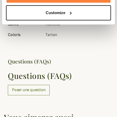
Composition
100% Coton
Customize
Matière
Coton
Genre
Homme
Coloris
Tartan
Questions (FAQs)
Questions (FAQs)
Poser une question