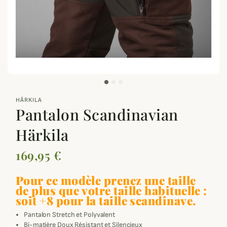
zoom_out_map
HÄRKILA
Pantalon Scandinavian
Härkila
169,95 €
Pour ce modèle prenez une taille
de plus que votre taille habituelle :
soit +8 pour la taille scandinave.
Pantalon Stretch et Polyvalent
Bi-matière Doux Résistant et Silencieux