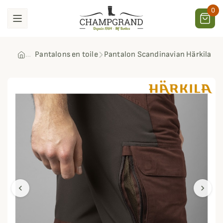
0
Pantalons en toile
Pantalon Scandinavian Härkila
chevron_left
chevron_right