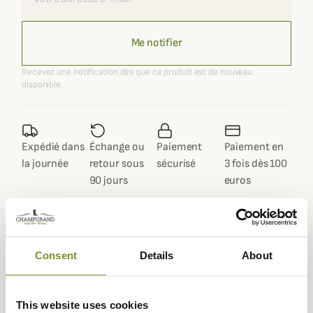
Me notifier
Recevez une notification dès que ce produit est de nouveau
disponible.
Expédié dans
Échange ou
Paiement
Paiement en
la journée
retour sous
sécurisé
3 fois dès 100
90 jours
euros
Consent
Details
About
Description
Le pantalon Scandinavian Härkila est un pantalon
This website uses cookies