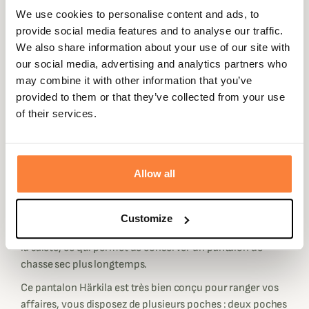
polyvalent et robuste qui convient également à toutes
We use cookies to personalise content and ads, to
vos activités de plein air, y compris la chasse tout au long
provide social media features and to analyse our traffic.
de l'année.
We also share information about your use of our site with
Ce pantalon technique pour homme en polyester, nylon
our social media, advertising and analytics partners who
et coton stretch est conçu avec toutes les
may combine it with other information that you’ve
caractéristiques et fonctionnalités nécessaires à la
provided to them or that they’ve collected from your use
chasse active, pour en faire un pantalon résistant et
of their services.
silencieux.
Le tissu bicolore et bi matière en moleskine de coton
doux et en polyester donne un aspect moderne à ce
Allow all
pantalon de chasse Härkila. La toile polyester est
renforcée sur le bas du devant des jambes et à l'arrière au
niveau de l'assise pour la durabilité. L'ensemble du
Customize
pantalon Scandinavian est traité pour repousser l'eau et
la saleté, ce qui permet de conserver un pantalon de
chasse sec plus longtemps.
Ce pantalon Härkila est très bien conçu pour ranger vos
affaires, vous disposez de plusieurs poches : deux poches