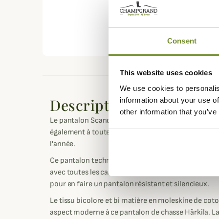
Consent
This website uses cookies
We use cookies to personalis
Description
information about your use of
other information that you’ve
Le pantalon Scandinavian Härkila est un pantalon p
également à toutes vos activités de plein air, y com
l'année.
Ce pantalon technique pour homme en polyester, n
avec toutes les caractéristiques et fonctionnalités n
pour en faire un pantalon résistant et silencieux.
Le tissu bicolore et bi matière en moleskine de cot
aspect moderne à ce pantalon de chasse Härkila. La 