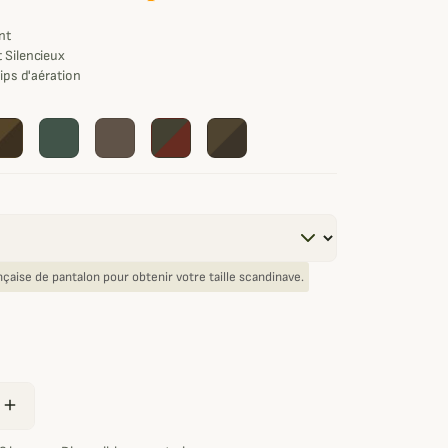
nt
t Silencieux
zips d'aération
rançaise de pantalon pour obtenir votre taille scandinave.
add