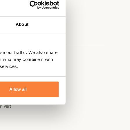
About
se our traffic. We also share
e
ers who may combine it with
 services.
ter, 35% Coton, 10% Nylon
n, Polyester
Allow all
, Vert