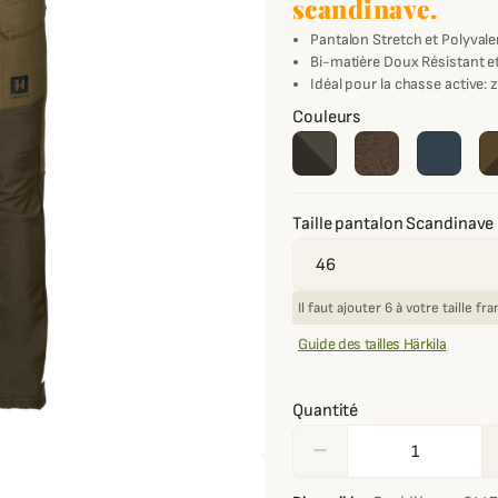
scandinave.
Pantalon Stretch et Polyvale
Bi-matière Doux Résistant e
Idéal pour la chasse active: 
Couleurs
Taille pantalon Scandinave
Il faut ajouter 6 à votre taille f
Guide des tailles Härkila
Quantité
remove