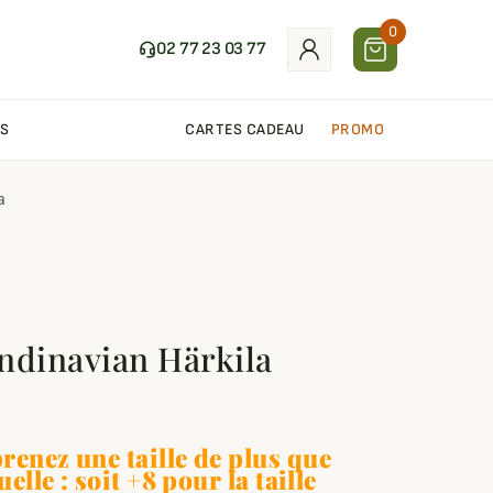
0
02 77 23 03 77
S
CARTES CADEAU
PROMO
a
ndinavian Härkila
renez une taille de plus que
uelle : soit +8 pour la taille