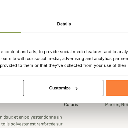
Details
e content and ads, to provide social media features and to analy
Fiche techniqu
 our site with our social media, advertising and analytics partn
 provided to them or that they’ve collected from your use of their
olyvalent et robuste qui convient
Composition
55% Polyes
pris la chasse tout au long de
Matière
Coton, Nylo
Customize
Genre
Homme
ylon et coton stretch est conçu
écessaires à la chasse active,
Coloris
Marron, Noir
on doux et en polyester donne un
toile polyester est renforcée sur