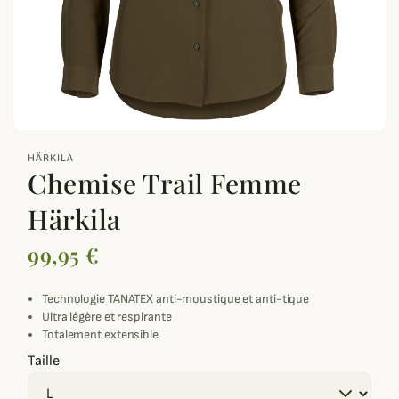
zoom_out_map
HÄRKILA
Chemise Trail Femme
Härkila
99,95 €
Technologie TANATEX anti-moustique et anti-tique
Ultra légère et respirante
Totalement extensible
Taille