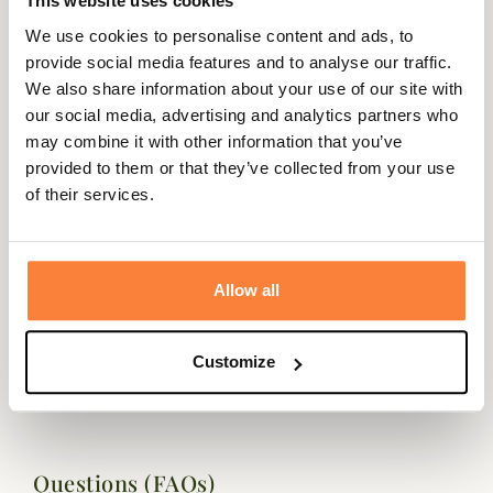
This website uses cookies
ventilation, des perforations renforcées sont situées sous
We use cookies to personalise content and ads, to
les aisselles. Vous pourrez facilement remonter et
provide social media features and to analyse our traffic.
maintenir vos manches grâce aux pattes permettant de
We also share information about your use of our site with
les maintenir une fois retroussées.
our social media, advertising and analytics partners who
Une discrète poche poitrine à zip vient rajouter de la
may combine it with other information that you’ve
praticité à cette chemise.
provided to them or that they’ve collected from your use
Fiche technique
of their services.
Composition
94% Polyester, 6% Elasthanne
Genre
Femme
Allow all
Technologie
TANATEX
Customize
Coloris
Vert
Questions (FAQs)