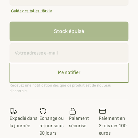
Guide des tailles Härkila
Stock épuisé
Recevoir une alerte
Me notifier
Recevez une notification dès que ce produit est de nouveau
disponible.
Expédié dans
Échange ou
Paiement
Paiement en
la journée
retour sous
sécurisé
3 fois dès 100
90 jours
euros