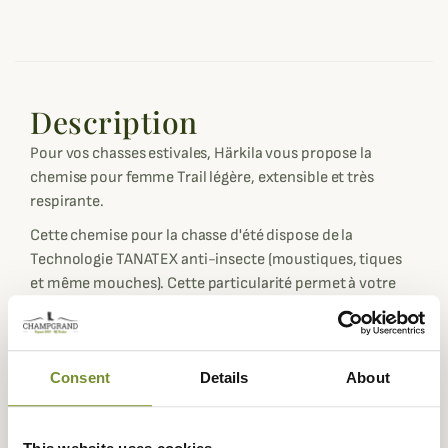
Description
Pour vos chasses estivales, Härkila vous propose la
chemise pour femme Trail légère, extensible et très
respirante.
Cette chemise pour la chasse d'été dispose de la
Technologie TANATEX anti-insecte (moustiques, tiques
et même mouches). Cette particularité permet à votre
chemise de chasse d'agier comme un véritable répulsif
contres les insectes. Vous pourrez laver en machine 100
fois votre chemise sans perdre de son efficacité.
Consent
Details
About
Cette chemise pour femme à la coupe ajustée et
moderne est dotée d'un double col dépliable pour mieux
protéger votre cou du soleil. Pour une meilleure