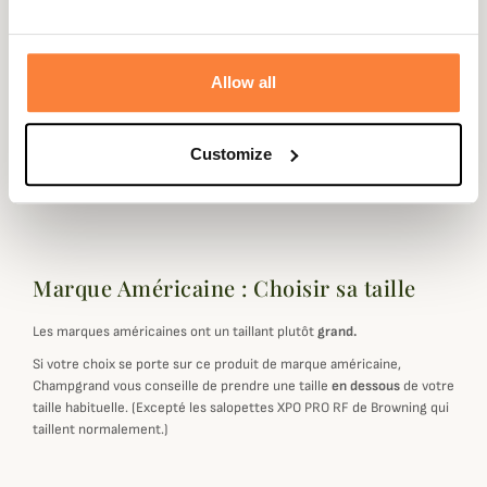
Coloris
Camouflage , Gris
Traitement
Déperlant
Allow all
Genre
Homme
Matière
Polyester
Customize
Doublure
PRIMALOFT®
Marque Américaine : Choisir sa taille
Les marques américaines ont un taillant plutôt
grand.
Si votre choix se porte sur ce produit de marque américaine,
Champgrand vous conseille de prendre une taille
en dessous
de votre
taille habituelle. (Excepté les salopettes XPO PRO RF de Browning qui
taillent normalement.)