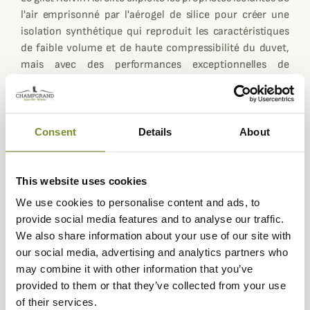
l'air emprisonné par l'aérogel de silice pour créer une
isolation synthétique qui reproduit les caractéristiques
de faible volume et de haute compressibilité du duvet,
mais avec des performances exceptionnelles de
conservation de la chaleur par temps humide. Combiné à
l'excellente isolation PRIMALOFT Gold, vous bénéficierez
d'un très bon rempart face au froid ambient.
Consent
Details
About
Conçu pour les biotopes compliqués au climat
changeant comme la montagne ou les forêts tempérés et
humides, le gilet Kelvin Aerolite se glissera aisément sous
This website uses cookies
votre
veste Kelvin Aerolite
pour obtenir un ensemble
We use cookies to personalise content and ads, to
idéal que vous pourrez moduler en fonction de vos
provide social media features and to analyse our traffic.
besoins de chaleur.
We also share information about your use of our site with
Enfin, le traitement déperlant DWR permet de repousser
our social media, advertising and analytics partners who
l'eau sur le tissu extérieur.
may combine it with other information that you’ve
Fiche technique
provided to them or that they’ve collected from your use
of their services.