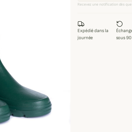
Recevez une notification dès que 
Expédié dans la
Échange
journée
sous 90