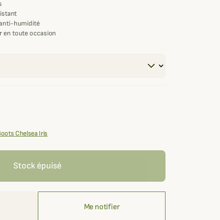
s
sistant
 anti-humidité
r en toute occasion
Boots Chelsea Iris
Stock épuisé
Me notifier