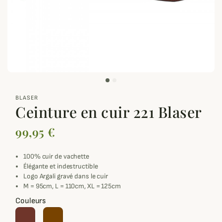
zoom_out_map
BLASER
Ceinture en cuir 221 Blaser
99,95 €
100% cuir de vachette
Élégante et indestructible
Logo Argali gravé dans le cuir
M = 95cm, L = 110cm, XL = 125cm
Couleurs