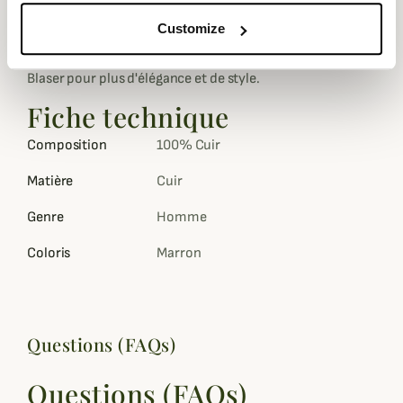
parfaitement avec un jean comme avec vos pantalons de
chasse.
Customize
Elle est subtilement finie avec une gravure du logo Argali
Blaser pour plus d'élégance et de style.
Fiche technique
Composition
100% Cuir
Matière
Cuir
Genre
Homme
Coloris
Marron
Questions (FAQs)
Questions (FAQs)