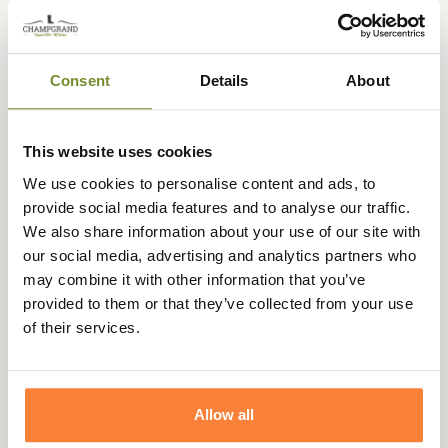
Expédié dans
Échange ou
Paiement
Paiement en
Consent
Details
About
la journée
retour sous
sécurisé
3 fois dès 100
90 jours
euros
This website uses cookies
We use cookies to personalise content and ads, to
provide social media features and to analyse our traffic.
We also share information about your use of our site with
Description
our social media, advertising and analytics partners who
Blaser
vous propose cette magnifique ceinture 221 en
may combine it with other information that you’ve
cuir de vachette, élégante et très résistante, elle
provided to them or that they’ve collected from your use
deviendra un accessoire indispensable pour vos journées
of their services.
chasse comme au quotidien.
Cette ceinture 221 est confectionnée à 100% en cuir de
vache d'excellente qualité avec une boucle en laiton et
Allow all
est réalisée en coloris caramel ou cognac qui se mariera