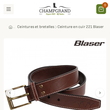
0
Ceintures et bretelles
Ceinture en cuir 221 Blaser
chevron_left
chevron_right