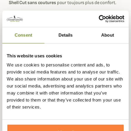
Shell Cut sans coutures
pour toujours plus de confort.
La veste Venture 3L est dotée d'une
capuche réglable
sur
l'arrière ainsi que de
poignets et ourlets réglables
pour
empêcher à l'eau de s'infiltrer. Vous retrouverez aussi
deux poches zippées avant légèrement décalées pour un
Consent
Details
About
accès facile même lorsque vous portez un sac à dos, une
poche au niveau de la poitrine,
deux fentes d'aération
sous les bras
avec ouvertures bidirectionnelles.
This website uses cookies
Disponible en coloris vert olive foncé qui se fondra dans
We use cookies to personalise content and ads, to
tous les environnements de chasse ou en coloris
provide social media features and to analyse our traffic.
camouflage HunTec Camo
spécialement développé pour
We also share information about your use of our site with
la
chasse en montagne
et que vous pourrez associer avec
our social media, advertising and analytics partners who
l'ensemble de la gamme technique HunTec.
may combine it with other information that you’ve
provided to them or that they’ve collected from your use
Cette veste résistante Venture 3L agira comme un
of their services.
véritable
rempart contre les intempéries
pour vous offrir
une liberté de mouvements et un confort incomparables
lors de vos sorties de chasse intense même sous un
torrent de pluie.