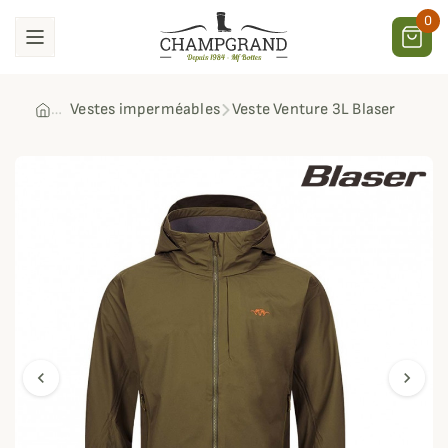
0
Vestes imperméables
Veste Venture 3L Blaser
chevron_left
chevron_right