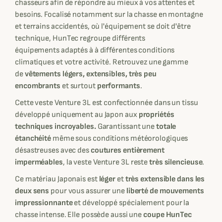
chasseurs afin de répondre au mieux à vos attentes et
besoins. Focalisé notamment sur la chasse en montagne
et terrains accidentés, où l'équipement se doit d'être
technique, HunTec regroupe différents
équipements adaptés à à différentes conditions
climatiques et votre activité. Retrouvez une gamme
de
vêtements légers, extensibles, très peu
encombrants
et surtout
performants
.
Cette veste Venture 3L est confectionnée dans un tissu
développé uniquement au Japon aux
propriétés
techniques incroyables.
Garantissant une
totale
étanchéité
même sous conditions météorologiques
désastreuses avec des
coutures entièrement
imperméables
, la veste Venture 3L reste
très silencieuse
.
Ce matériau Japonais est
léger
et
très extensible dans les
deux sens
pour vous assurer une
liberté de mouvements
impressionnante
et développé spécialement pour la
chasse intense. Elle possède aussi une
coupe HunTec