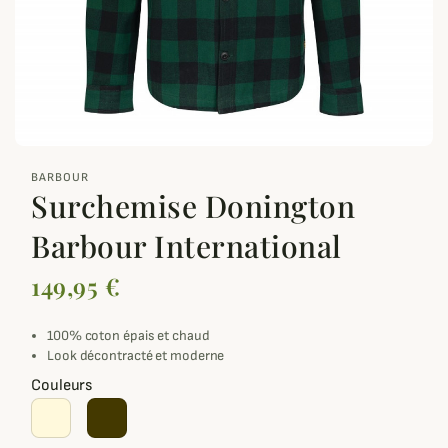
zoom_out_map
BARBOUR
Surchemise Donington
Barbour International
149,95 €
100% coton épais et chaud
Look décontracté et moderne
Couleurs