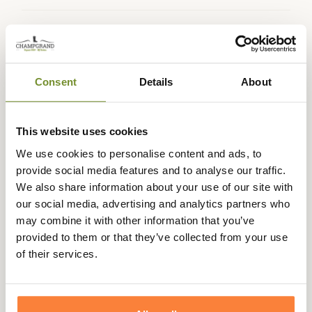
Expédié dans
Échange ou
Paiement
Paiement en
la journée
retour sous
sécurisé
3 fois dès 100
Consent
Details
About
90 jours
euros
This website uses cookies
We use cookies to personalise content and ads, to
provide social media features and to analyse our traffic.
Description
We also share information about your use of our site with
Barbour International
vous propose cette magnifique
our social media, advertising and analytics partners who
surchemise Donington en coton épais à carreaux pour un
may combine it with other information that you’ve
look tendance et décontracté pour le quotidien.
provided to them or that they’ve collected from your use
of their services.
Réalisée entièrement en coton de qualité, cette
surchemise Donington est chaude et résistante et est
réalisée dans un joli imprimé à carreaux type chemise de
bucheron.