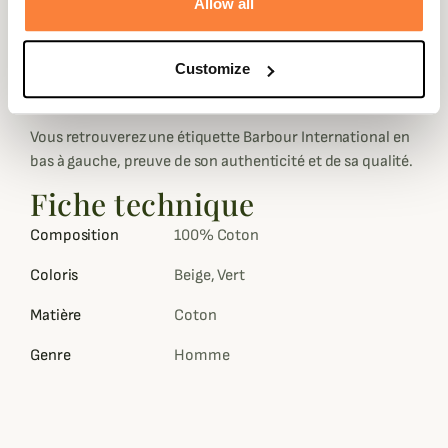
Allow all
Elle se porte ouverte sur t-shirt ou fermée grâce à ses
boutons avant. Elle possède un col assis ainsi que des
Customize
poignets boutonnés et deux poches plaquées repose-
mains.
Vous retrouverez une étiquette Barbour International en
bas à gauche, preuve de son authenticité et de sa qualité.
Fiche technique
Composition
100% Coton
Coloris
Beige, Vert
Matière
Coton
Genre
Homme