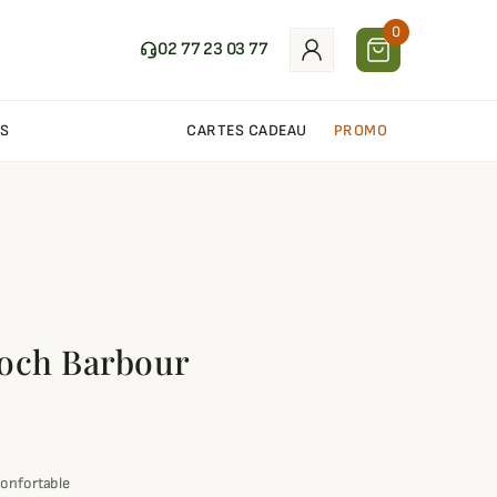
0
02 77 23 03 77
S
CARTES CADEAU
PROMO
loch Barbour
confortable