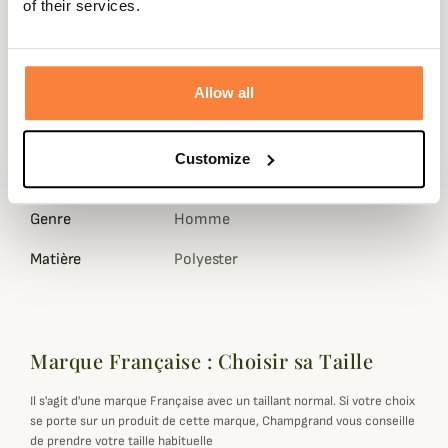
of their services.
Disponible du
S a 4XL
en coloris
vert ou orange et vert à
motifs
, cette veste permet d'être
adaptée à tous types de
chasse
et quelle que soit la saison.
Allow all
Fiche technique
Composition
100 % Polyester
Customize
Coloris
Camouflage , Marron, Orange, Vert
Genre
Homme
Matière
Polyester
Marque Française : Choisir sa Taille
Il s'agit d'une marque Française avec un taillant normal. Si votre choix
se porte sur un produit de cette marque, Champgrand vous conseille
de prendre votre taille habituelle