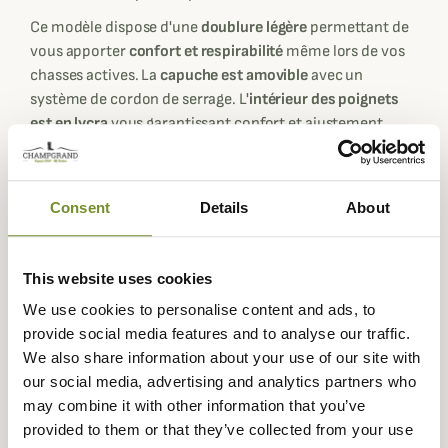
Ce modèle dispose d'une
doublure légère
permettant de
vous apporter
confort et respirabilité
même lors de vos
chasses actives. La
capuche est amovible
avec un
système de cordon de serrage. L'
intérieur des poignets
est en lycra
vous garantissant confort et ajustement
parfait à votre longueur de bras.
Il est doté d'un
grand zip central
à rabat imperméable
avec deux boutons pressions. Des
renforts en kevlar
Consent
Details
About
situés aux épaules permettent d'éviter tous frottements
désagréable lors des tirs ou si vous portez un sac à dos.
This website uses cookies
Les
nombreuses poches
rendent cette veste pratique et
We use cookies to personalise content and ads, to
fonctionnelle avec : une
poche intérieure zippée
, une
provide social media features and to analyse our traffic.
poche de poitrine verticale zippée
,
deux poches reposes
We also share information about your use of our site with
main
avec un zip étanche,
deux grandes poches
our social media, advertising and analytics partners who
latérales
avec rabats et soufflets extensibles et une une
may combine it with other information that you’ve
poche carnier au dos
à double accès pour y glisser le petit
provided to them or that they’ve collected from your use
gibier prélevé.