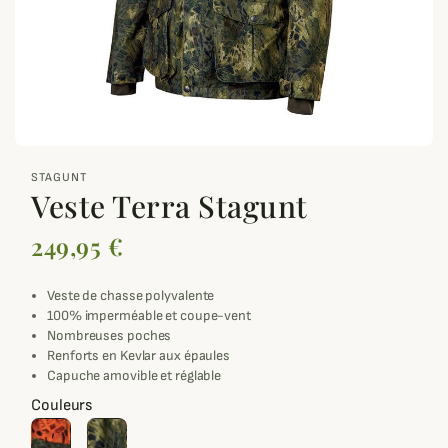
zoom_out_map
STAGUNT
Veste Terra Stagunt
249,95 €
Veste de chasse polyvalente
100% imperméable et coupe-vent
Nombreuses poches
Renforts en Kevlar aux épaules
Capuche amovible et réglable
Couleurs