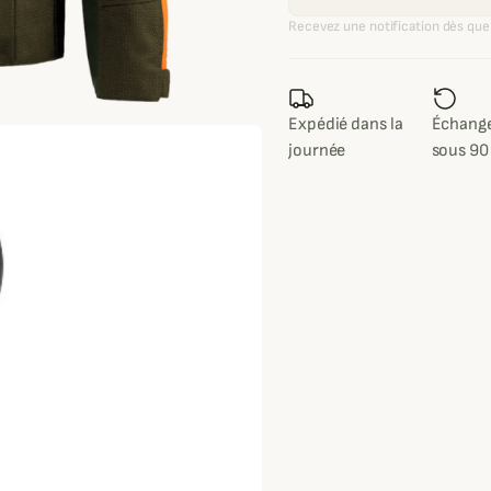
Recevez une notification dès que 
Expédié dans la
Échange
journée
sous 90