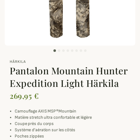
zoom_out_map
HÄRKILA
Pantalon Mountain Hunter
Expedition Light Härkila
269,95 €
Camouflage AXIS MSP®Mountain
Matière stretch ultra confortable et légère
Coupe près du corps
Système d'aération sur les côtés
Poches zippées