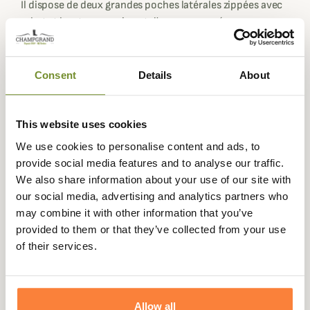
Il dispose de deux grandes poches latérales zippées avec
rabat et bouton pression et d'un espace prévu pour y
ranger vos cartouches, très pratique en cas de besoin.
Pour une tenue de chasse discrète 100% AXIS
Consent
Details
About
MSP®Mountain, optez pour le
Sweat à capuche Mountain
Hunter Expedition
et la
casquette pliable Härkila
de la
même collection.
This website uses cookies
Fiche technique
We use cookies to personalise content and ads, to
Composition
90% Polyester, 10% Elasthanne
provide social media features and to analyse our traffic.
We also share information about your use of our site with
Camouflage
AXIS MSP®Mountain
our social media, advertising and analytics partners who
may combine it with other information that you’ve
Coloris
Blanc, Camouflage , Gris, Vert
provided to them or that they’ve collected from your use
Matière
Élasthanne, Polyester
of their services.
Genre
Homme
Allow all