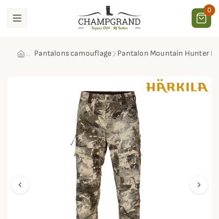
0
Pantalons camouflage
Pantalon Mountain Hunter Exp
chevron_left
chevron_right