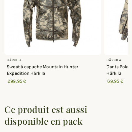
HÄRKILA
HÄRKILA
Sweat à capuche Mountain Hunter
Gants Polai
Expedition Härkila
Härkila
299,95 €
69,95 €
Ce produit est aussi
disponible en pack