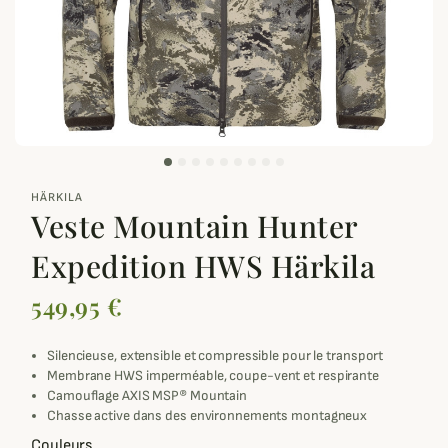
zoom_out_map
HÄRKILA
Veste Mountain Hunter
Expedition HWS Härkila
549,95 €
Silencieuse, extensible et compressible pour le transport
Membrane HWS imperméable, coupe-vent et respirante
Camouflage AXIS MSP® Mountain
Chasse active dans des environnements montagneux
Couleurs