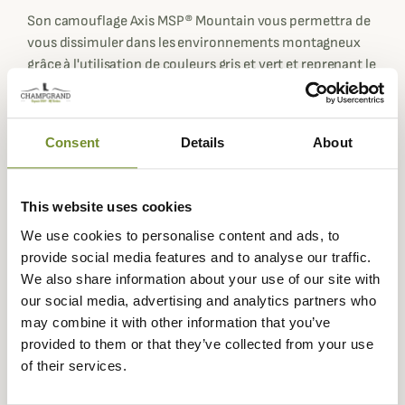
Son camouflage Axis MSP® Mountain vous permettra de
vous dissimuler dans les environnements montagneux
grâce à l'utilisation de couleurs gris et vert et reprenant le
relief de la pierre, de la neige et de la végétation.
Ce modèle technique est équipé d'une poche radio au
niveau de la poitrine, d'une fermeture éclair
Consent
Details
About
bidirectionnelle, de deux poches latérales zippées
pouvant servir de poches repose mains et compatibles
avec un sac à dos.
This website uses cookies
Fiche technique
We use cookies to personalise content and ads, to
provide social media features and to analyse our traffic.
Composition
95% Polyester, 5% Elasthanne
We also share information about your use of our site with
our social media, advertising and analytics partners who
Coloris
Blanc, Camouflage , Gris
may combine it with other information that you’ve
Matière
Élasthanne, Polaire, Polyester
provided to them or that they’ve collected from your use
of their services.
Genre
Homme