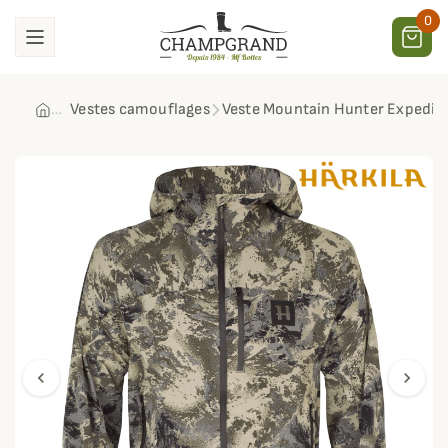
0
Vestes camouflages
Veste Mountain Hunter Expedit
chevron_left
chevron_right