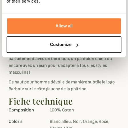
of their services.
Sa matière 100% est à la fois confortable et agréable
même lorsqu'il fait plus chaud. Toutefois, son col à deux
boutons le rend facile à porter, seul ou avec pull col V ou
Allow all
zippé.
Proposé dans de nombreux coloris flashy ou plus sobre,
Customize
le Polo Sports Barbour est un incontournable pour toutes
les garde-robes et se porte toute l'année. Il s'associe
parfaitement avec un bermuda, un pantalon chino ou
encore avec un jean pour s'adapter à tous les styles
masculins !
Ce haut pour homme dévoile de manière subtile le logo
Barbour sur le côté gauche de la poitrine.
Fiche technique
Composition
100% Coton
Coloris
Blanc, Bleu, Noir, Orange, Rose,