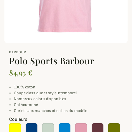
zoom_out_map
BARBOUR
Polo Sports Barbour
84,95 €
100% coton
Coupe classique et style intemporel
Nombreux coloris disponibles
Col boutonné
Ourlets aux manches et en bas du modèle
Couleurs