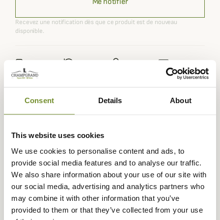
Me notifier
Recevez une notification dès que ce produit est de nouveau
disponible.
Expédié dans
Échange ou
Paiement
Paiement en
la journée
retour sous
sécurisé
3 fois dès 100
90 jours
euros
Consent
Details
About
This website uses cookies
We use cookies to personalise content and ads, to
Description
provide social media features and to analyse our traffic.
We also share information about your use of our site with
Optez pour le
Polo Sports Barbour
pour homme, un
our social media, advertising and analytics partners who
modèle classique et intemporel qui conviendra à tous les
may combine it with other information that you’ve
styles ! Sa coupe droite et son design minimaliste le
provided to them or that they’ve collected from your use
rend tout aussi élégant.