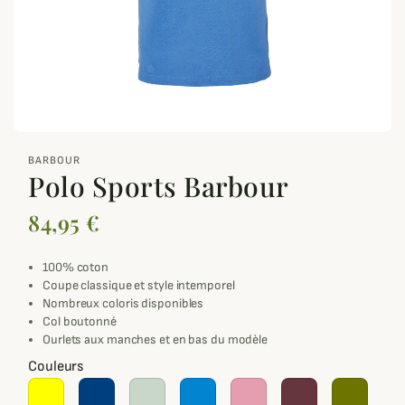
zoom_out_map
BARBOUR
Polo Sports Barbour
84,95 €
100% coton
Coupe classique et style intemporel
Nombreux coloris disponibles
Col boutonné
Ourlets aux manches et en bas du modèle
Couleurs