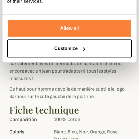
of their services.
Sa matière 100% est à la fois confortable et agréable
même lorsqu'il fait plus chaud. Toutefois, son col à deux
boutons le rend facile à porter, seul ou avec pull col V ou
Allow all
zippé.
Proposé dans de nombreux coloris flashy ou plus sobre,
Customize
le Polo Sports Barbour est un incontournable pour toutes
les garde-robes et se porte toute l'année. Il s'associe
parfaitement avec un bermuda, un pantalon chino ou
encore avec un jean pour s'adapter à tous les styles
masculins !
Ce haut pour homme dévoile de manière subtile le logo
Barbour sur le côté gauche de la poitrine.
Fiche technique
Composition
100% Coton
Coloris
Blanc, Bleu, Noir, Orange, Rose,