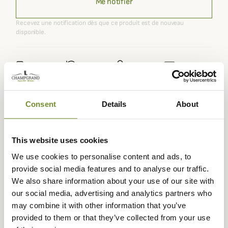
Me notifier
Recevez une notification dès que ce produit est de nouveau
disponible.
Expédié dans
Échange ou
Paiement
Paiement en
la journée
retour sous
sécurisé
3 fois dès 100
90 jours
euros
Consent
Details
About
This website uses cookies
We use cookies to personalise content and ads, to
Description
provide social media features and to analyse our traffic.
We also share information about your use of our site with
Optez pour le
Polo Sports Barbour
pour homme, un
our social media, advertising and analytics partners who
modèle classique et intemporel qui conviendra à tous les
may combine it with other information that you’ve
styles ! Sa coupe droite et son design minimaliste le
provided to them or that they’ve collected from your use
rend tout aussi élégant.