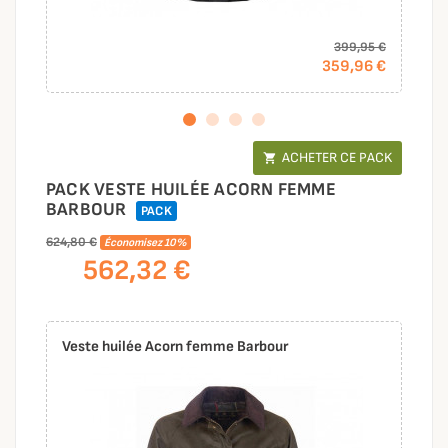
399,95 €
359,96 €
ACHETER CE PACK

PACK VESTE HUILÉE ACORN FEMME
BARBOUR
PACK
624,80 €
Économisez 10%
562,32 €
Veste huilée Acorn femme Barbour