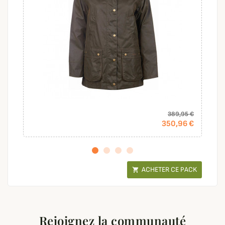
389,95 €
350,96 €
ACHETER CE PACK

Rejoignez la communauté