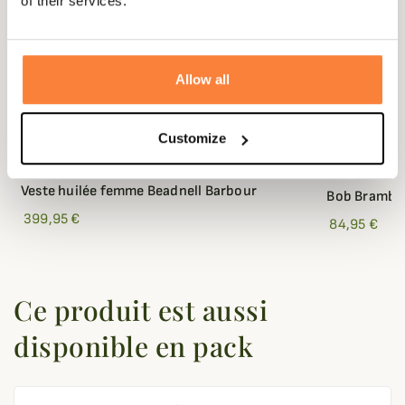
of their services.
Allow all
Customize
BARBOUR
BARBOUR
Veste huilée femme Beadnell Barbour
Bob Brambli
399,95 €
84,95 €
Ce produit est aussi
disponible en pack