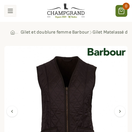
0
Gilet et doublure femme Barbour
Gilet Matelassé do
chevron_left
chevron_right