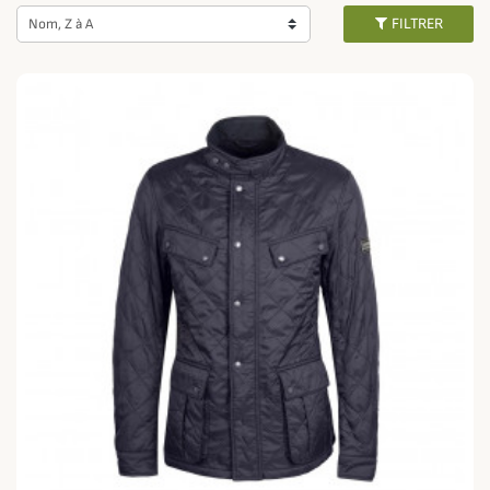
comme avec
la veste polarquilt pour femme
.
FILTRER
Nom, Z à A