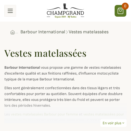
0
Barbour International
Vestes matelassées
Vestes matelassées
Barbour Inte
rnational
vous propose une gamme de vestes matelassées
d'excellente qualité et aux finitions raffinées, d'influence motocycliste
typique de la marque Barbour International.
Elles sont généralement confectionnées dans des tissus légers et très
confortables pour porter au quotidien. Souvent équipées d'une doublure
intérieure, elles vous protégera très bien du froid et peuvent se porter
lors des périodes hivernales.
Les
vestes matelassées Barbour pour femme
et
vestes matelassées pour
homme de Barbour
International vous assureront un look élégant et
En voir plus
expand_more
moderne qui s'associeront parfaitement avec style "motard" et citadin