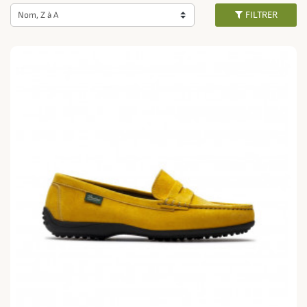
Sur une chaussure cousue main, la tige est assemblée, à l'aide d'une
FILTRER
Nom, Z à A
couture, à la première de montage ainsi qu'à la semelle par l'intermédiaire
d'une bande de cuir.
Il existe 3 différents types de cousu.
Le
cousu Norvégien
, même s'il n'a aucun lien avec le pays, est visuellement
et esthétiquement présent sur la chaussure. Ce cousu classique, fiable et
répandu se caractérise par une couture visible que relie la trépointe à la
tige par le biais de la première de montage. Cette technique rend la
chaussure Robuste et imperméable. Cette se retrouve principalement sur
les chaussures de marche, de randonnée en montagne ou encore
les
chaussures de chasse Super Perfekt de Meindl
Le
cousu GoodYear
, du nom de son inventeur, repose sur la même
technique que le cousu norvégien à la différence qu'il sera moins visible.
Nous retrouverons ce cousu principalement sur des chaussures de ville
chics et élégantes pour la vie de tous les jours, à l'image des
incontournables
chaussures Michael de Paraboot
.
Le
Cousu Blake
vient démocratiser cette technique en la simplifiant et en
la mettant à la portée du plus grand nombre. Cette méthode de cousu
rend la chaussure très souple et est très utilisé notamment sur les
chaussures bateau ou les mocassins.