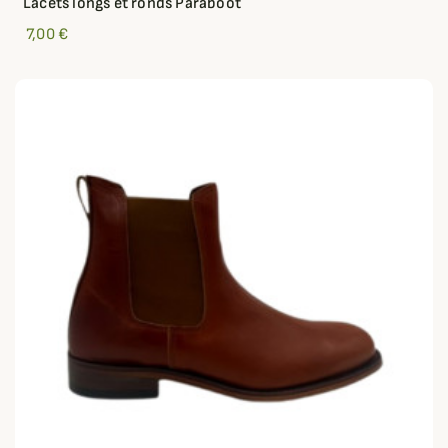
Lacets longs et ronds Paraboot
7,00 €