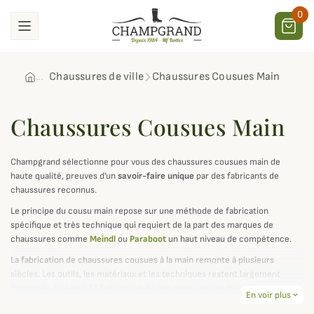
0
Chaussures de ville
Chaussures Cousues Main
Chaussures Cousues Main
Champgrand sélectionne pour vous des chaussures cousues main de
haute qualité, preuves d'un
savoir-faire unique
par des fabricants de
chaussures reconnus.
Le principe du cousu main repose sur une méthode de fabrication
spécifique et très technique qui requiert de la part des marques de
chaussures comme
Meindl
ou
Paraboot
un haut niveau de compétence.
La fabrication de chaussures cousues à la main remonte à plusieurs
siècles. Les outils, les matériaux et les techniques restent largement
inchangés à ce jour. La fabrication de ces paires est un métier hautement
En voir plus
expand_more
qualifié, qui implique
plusieurs étapes
de confection.