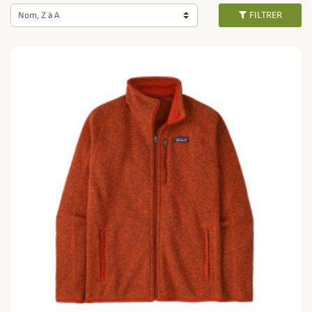
supplémentaire contre les petits intempéries.
FILTRER
Nom, Z à A
Avec une
veste de pêche
par dessus pour une totale protection et un
pantalon technique imperméable et étanche
, trouvez la
tenue complète
pour la pêche
pour vos loisirs par tous les temps et quelle que soit la
météo.