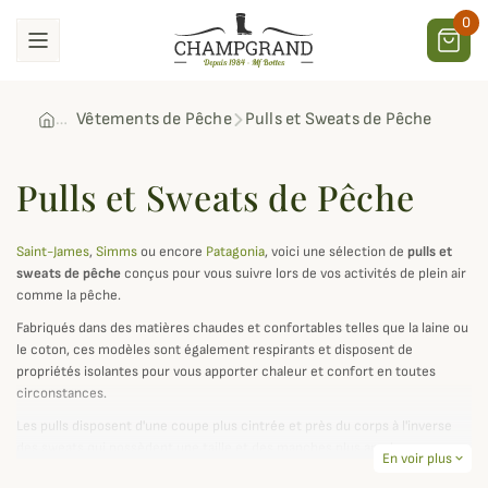
0
Vêtements de Pêche
Pulls et Sweats de Pêche
Pulls et Sweats de Pêche
Saint-James
,
Simms
ou encore
Patagonia
, voici une sélection de
pulls et
sweats de pêche
conçus pour vous suivre lors de vos activités de plein air
comme la pêche.
Fabriqués dans des matières chaudes et confortables telles que la laine ou
le coton, ces modèles sont également respirants et disposent de
propriétés isolantes pour vous apporter chaleur et confort en toutes
circonstances.
Les pulls disposent d'une coupe plus cintrée et près du corps à l'inverse
des sweats qui possèdent une taille et des manches plus amples pour un
En voir plus
expand_more
effet plus décontracté et une capuche pour une protection